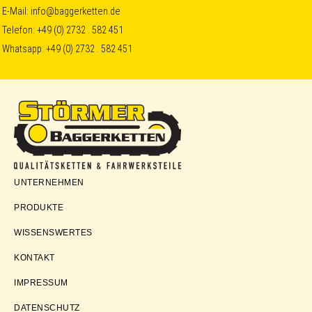
Skip
Skip
Skip
E-Mail:
info@baggerketten.de
Telefon:
+49 (0) 2732 . 582 451
to
to
to
Whatsapp:
+49 (0) 2732 . 582 451
primary
main
footer
navigation
content
Störmer
UNTERNEHMEN
Baggerketten
PRODUKTE
WISSENSWERTES
KONTAKT
IMPRESSUM
DATENSCHUTZ