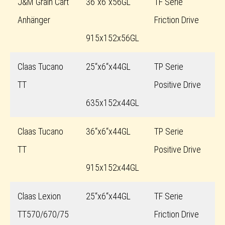
J&M Grain Cart
36“x6“x56GL
TF Serie
Anhänger
Friction Drive
915x152x56GL
Claas Tucano
25“x6“x44GL
TP Serie
TT
Positive Drive
635x152x44GL
Claas Tucano
36“x6“x44GL
TP Serie
TT
Positive Drive
915x152x44GL
Claas Lexion
25“x6“x44GL
TF Serie
TT570/670/75
Friction Drive