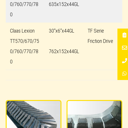
0/760/770/78
635x152x44GL
0
Claas Lexion
30“x6“x44GL
TF Serie
TT570/670/75
Friction Drive
0/760/770/78
762x152x44GL
0