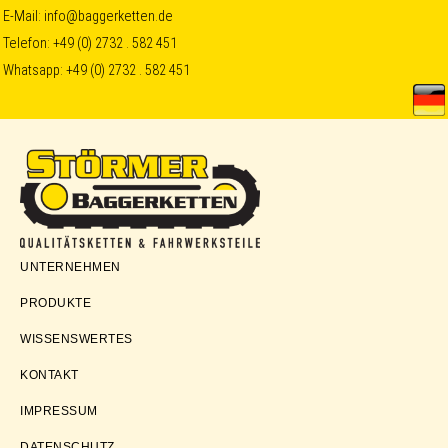
Skip
Skip
Skip
E-Mail:
info@baggerketten.de
Telefon:
+49 (0) 2732 . 582 451
to
to
to
Whatsapp:
+49 (0) 2732 . 582 451
primary
main
footer
navigation
content
Störmer
UNTERNEHMEN
Baggerketten
PRODUKTE
WISSENSWERTES
KONTAKT
IMPRESSUM
DATENSCHUTZ