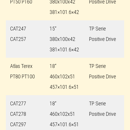
PT50 PT60
380x100x42
Positive Drive
381×101.6×42
CAT247
15“
TP Serie
CAT257
380x100x42
Positive Drive
381×101.6×42
Atlas Terex
18“
TP Serie
PT80 PT100
460x102x51
Positive Drive
457×101.6×51
CAT277
18“
TP Serie
CAT278
460x102x51
Positive Drive
CAT297
457×101.6×51