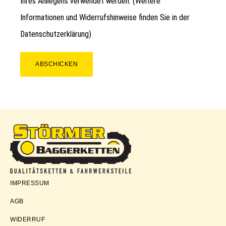
Ihres Anliegens verwendet werden. (Weitere
Informationen und Widerrufshinweise finden Sie in der
Datenschutzerklärung
)
ABSCHICKEN
Störmer
IMPRESSUM
Baggerketten
AGB
WIDERRUF