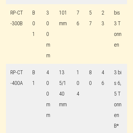
RP-CT
B
3
101
7
5
2
bis
-300B
0
0
mm
6
7
3
3 T
1
0
onn
m
en
m
RP-CT
B
4
13
1
8
4
3 bi
-400A
1
0
5/1
0
0
6
s 6,
0
40
4
5 T
m
mm
onn
m
en
B*