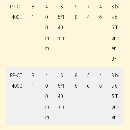
RP-CT
B
4
13
9
7
4
3 bi
-400E
1
0
5/1
8
4
6
s 6,
0
40
5 T
m
mm
onn
m
en
B*
RP-CT
B
4
13
8
5
4
3 bi
-400G
1
0
5/1
6
6
6
s 6,
0
40
5 T
m
mm
onn
m
en