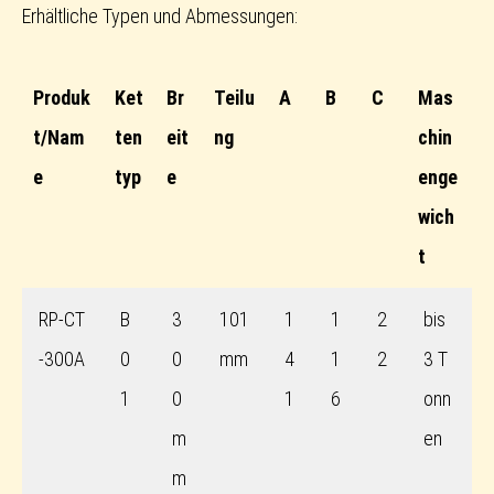
Erhältliche Typen und Abmessungen:
Produk
Ket
Br
Teilu
A
B
C
Mas
t/Nam
ten
eit
ng
chin
e
typ
e
enge
wich
t
RP-CT
B
3
101
1
1
2
bis
-300A
0
0
mm
4
1
2
3 T
1
0
1
6
onn
m
en
m