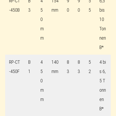
RP-CT
B
4
154
9
9
5
6,5
-450B
3
5
mm
0
0
5
bis
0
10
m
Ton
m
nen
B*
RP-CT
B
4
140
8
8
5
4 bi
-450F
1
5
mm
3
3
2
s 6,
0
5 T
m
onn
m
en
B*