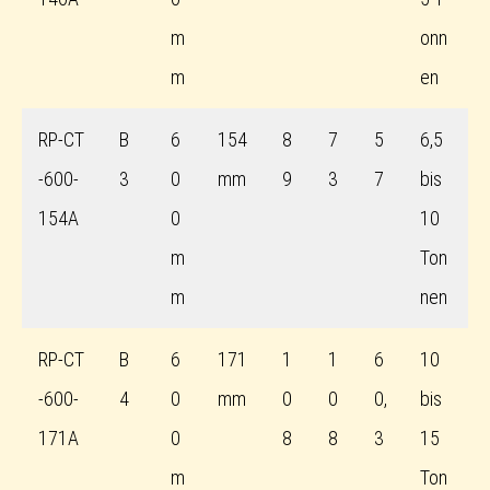
m
onn
m
en
RP-CT
B
6
154
8
7
5
6,5
-600-
3
0
mm
9
3
7
bis
154A
0
10
m
Ton
m
nen
RP-CT
B
6
171
1
1
6
10
-600-
4
0
mm
0
0
0,
bis
171A
0
8
8
3
15
m
Ton