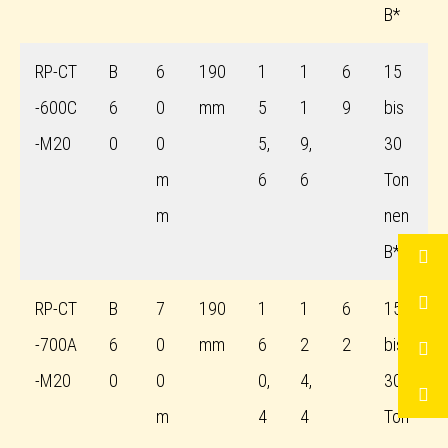
B*
RP-CT
B
6
190
1
1
6
15
-600C
6
0
mm
5
1
9
bis
-M20
0
0
5,
9,
30
m
6
6
Ton
m
nen
B*
RP-CT
B
7
190
1
1
6
15
-700A
6
0
mm
6
2
2
bis
-M20
0
0
0,
4,
30
m
4
4
Ton