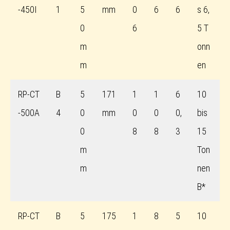
-450I
1
5
mm
0
6
6
s 6,
0
6
5 T
m
onn
m
en
RP-CT
B
5
171
1
1
6
10
-500A
4
0
mm
0
0
0,
bis
0
8
8
3
15
m
Ton
m
nen
B*
RP-CT
B
5
175
1
8
5
10