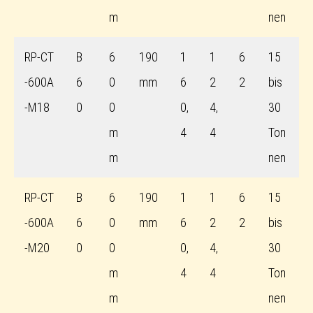
m
nen
RP-CT
B
6
190
1
1
6
15
-600A
6
0
mm
6
2
2
bis
-M18
0
0
0,
4,
30
m
4
4
Ton
m
nen
RP-CT
B
6
190
1
1
6
15
-600A
6
0
mm
6
2
2
bis
-M20
0
0
0,
4,
30
m
4
4
Ton
m
nen