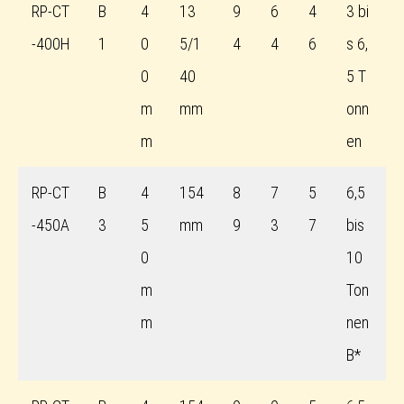
RP-CT
B
4
13
9
6
4
3 bi
-400H
1
0
5/1
4
4
6
s 6,
0
40
5 T
m
mm
onn
m
en
RP-CT
B
4
154
8
7
5
6,5
-450A
3
5
mm
9
3
7
bis
0
10
m
Ton
m
nen
B*