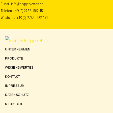
Skip
Skip
Skip
E-Mail:
info@baggerketten.de
Telefon:
+49 (0) 2732 . 582 451
to
to
to
Whatsapp:
+49 (0) 2732 . 582 451
primary
main
footer
navigation
content
Störmer
UNTERNEHMEN
Baggerketten
PRODUKTE
WISSENSWERTES
KONTAKT
IMPRESSUM
DATENSCHUTZ
MERKLISTE