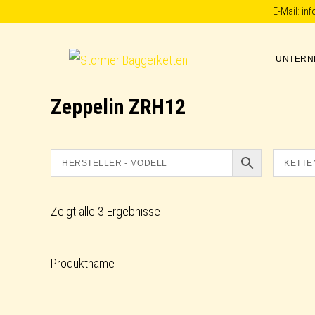
Skip
Skip
Skip
E-Mail:
in
to
to
to
primary
main
footer
UNTERN
Störmer
navigation
content
Baggerketten
Zeppelin ZRH12
Zeigt alle 3 Ergebnisse
Produktname