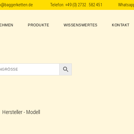
fo@baggerketten.de
Telefon:
+49 (0) 2732 . 582 451
Whatsap
EHMEN
PRODUKTE
WISSENSWERTES
KONTAKT
Hersteller - Modell