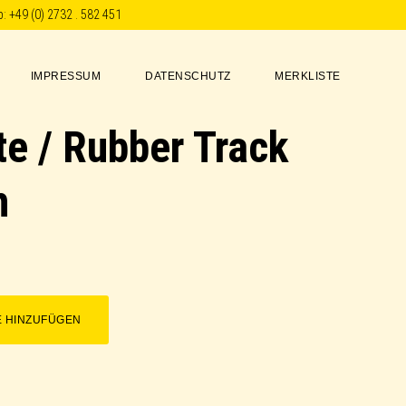
p:
+49 (0) 2732 . 582 451
IMPRESSUM
DATENSCHUTZ
MERKLISTE
e / Rubber Track
h
E HINZUFÜGEN