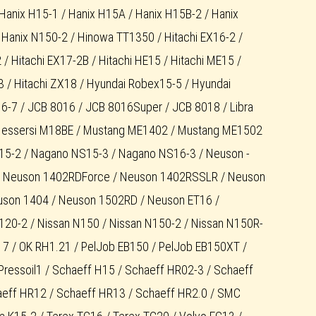
Hanix H15-1 / Hanix H15A / Hanix H15B-2 / Hanix
 Hanix N150-2 / Hinowa TT1350 / Hitachi EX16-2 /
 / Hitachi EX17-2B / Hitachi HE15 / Hitachi ME15 /
3 / Hitachi ZX18 / Hyundai Robex15-5 / Hyundai
6-7 / JCB 8016 / JCB 8016Super / JCB 8018 / Libra
Messersi M18BE / Mustang ME1402 / Mustang ME1502
15-2 / Nagano NS15-3 / Nagano NS16-3 / Neuson -
/ Neuson 1402RDForce / Neuson 1402RSSLR / Neuson
uson 1404 / Neuson 1502RD / Neuson ET16 /
120-2 / Nissan N150 / Nissan N150-2 / Nissan N150R-
17 / OK RH1.21 / PelJob EB150 / PelJob EB150XT /
Pressoil1 / Schaeff H15 / Schaeff HR02-3 / Schaeff
aeff HR12 / Schaeff HR13 / Schaeff HR2.0 / SMC