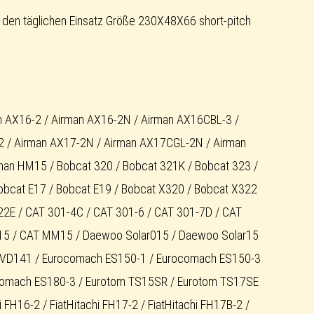
den täglichen Einsatz Größe 230X48X66 short-pitch
an AX16-2 / Airman AX16-2N / Airman AX16CBL-3 /
2 / Airman AX17-2N / Airman AX17CGL-2N / Airman
an HM15 / Bobcat 320 / Bobcat 321K / Bobcat 323 /
obcat E17 / Bobcat E19 / Bobcat X320 / Bobcat X322
22E / CAT 301-4C / CAT 301-6 / CAT 301-7D / CAT
15 / CAT MM15 / Daewoo Solar015 / Daewoo Solar15
c VD141 / Eurocomach ES150-1 / Eurocomach ES150-3
comach ES180-3 / Eurotom TS15SR / Eurotom TS17SE
i FH16-2 / FiatHitachi FH17-2 / FiatHitachi FH17B-2 /