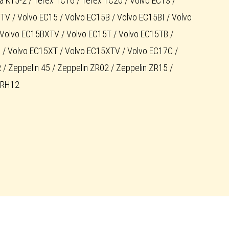
K15-2 / Terex TC16 / Terex TC20 / Volvo EC13 /
V / Volvo EC15 / Volvo EC15B / Volvo EC15BI / Volvo
Volvo EC15BXTV / Volvo EC15T / Volvo EC15TB /
 / Volvo EC15XT / Volvo EC15XTV / Volvo EC17C /
/ Zeppelin 45 / Zeppelin ZR02 / Zeppelin ZR15 /
ZRH12