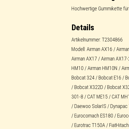
short-
Hochwertige Gummikette für 
pitch
Details
Menge
Artikelnummer: T2304866
Modell: Airman AX16 / Airm
Airman AX17 / Airman AX17-
HM10 / Airman HM10N / Airm
Bobcat 324 / Bobcat E16 / B
/ Bobcat X322D / Bobcat X3
301-8 / CAT ME15 / CAT MH
/ Daewoo SolarIS / Dynapa
/ Eurocomach ES180 / Euro
/ Eurotrac T150A / FiatHitach