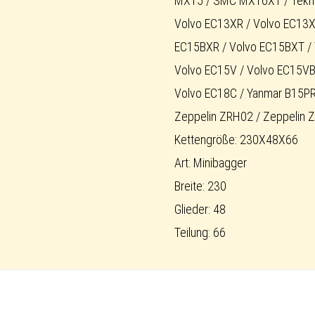
MX15 / SMC MX16XT / Tekna 
Volvo EC13XR / Volvo EC13XT
EC15BXR / Volvo EC15BXT / 
Volvo EC15V / Volvo EC15VB
Volvo EC18C / Yanmar B15PR 
Zeppelin ZRH02 / Zeppelin 
Kettengröße: 230X48X66
Art: Minibagger
Breite: 230
Glieder: 48
Teilung: 66