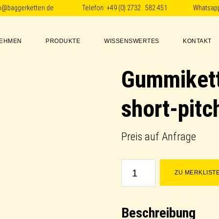
fo@baggerketten.de
Telefon:
+49 (0) 2732 . 582 451
Whatsap
EHMEN
PRODUKTE
WISSENSWERTES
KONTAKT
Gummikett
short-pitc
Preis auf Anfrage
Gummikette
ZU MERKLIST
/
Rubber
Beschreibung
Track