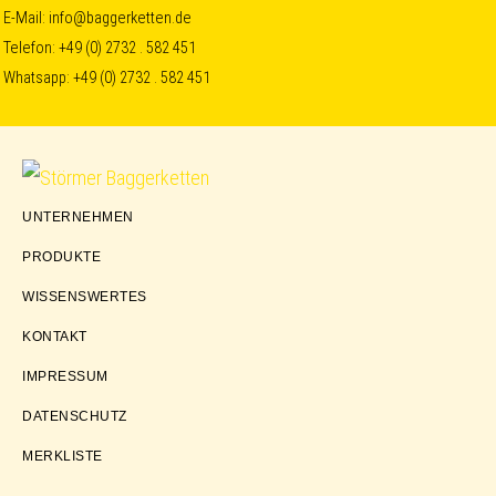
Skip
Skip
Skip
E-Mail:
info@baggerketten.de
Telefon:
+49 (0) 2732 . 582 451
to
to
to
Whatsapp:
+49 (0) 2732 . 582 451
primary
main
footer
navigation
content
Störmer
UNTERNEHMEN
Baggerketten
PRODUKTE
WISSENSWERTES
KONTAKT
IMPRESSUM
DATENSCHUTZ
MERKLISTE