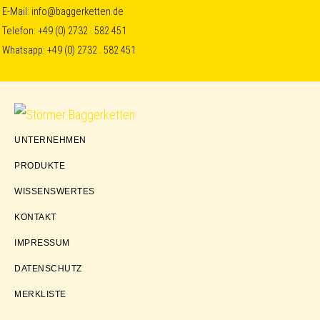
Skip
Skip
Skip
E-Mail:
info@baggerketten.de
Telefon:
+49 (0) 2732 . 582 451
to
to
to
Whatsapp:
+49 (0) 2732 . 582 451
primary
main
footer
navigation
content
Störmer
UNTERNEHMEN
Baggerketten
PRODUKTE
WISSENSWERTES
KONTAKT
IMPRESSUM
DATENSCHUTZ
MERKLISTE