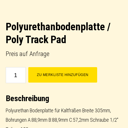
Polyurethanbodenplatte /
Poly Track Pad
Preis auf Anfrage
Polyurethanbodenplatte
ZU MERKLISTE HINZUFÜGEN
/
Poly
Beschreibung
Track
Pad
Polyurethan Bodenplatte für Kaltfräßen Breite 305mm,
Menge
Bohrungen A:88,9mm B:88,9mm C:57,2mm Schraube 1/2"