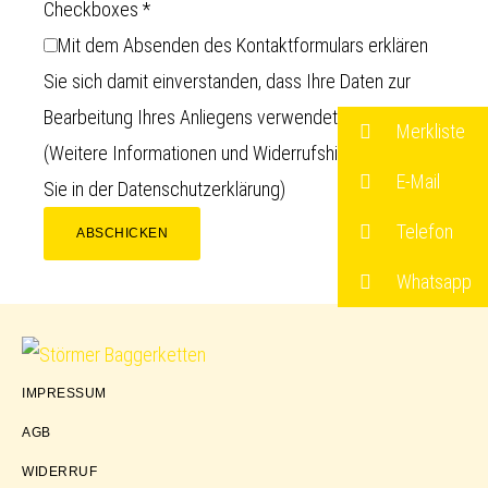
Checkboxes
*
Mit dem Absenden des Kontaktformulars erklären
Sie sich damit einverstanden, dass Ihre Daten zur
Bearbeitung Ihres Anliegens verwendet werden.
Merkliste
(Weitere Informationen und Widerrufshinweise finden
E-Mail
Sie in der
Datenschutzerklärung
)
Telefon
ABSCHICKEN
Whatsapp
Störmer
IMPRESSUM
Baggerketten
AGB
WIDERRUF