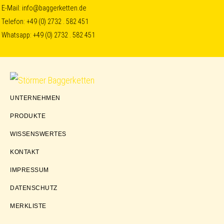
Skip
Skip
Skip
E-Mail:
info@baggerketten.de
Telefon:
+49 (0) 2732 . 582 451
to
to
to
Whatsapp:
+49 (0) 2732 . 582 451
primary
main
footer
navigation
content
Störmer
UNTERNEHMEN
Baggerketten
PRODUKTE
WISSENSWERTES
KONTAKT
IMPRESSUM
DATENSCHUTZ
MERKLISTE