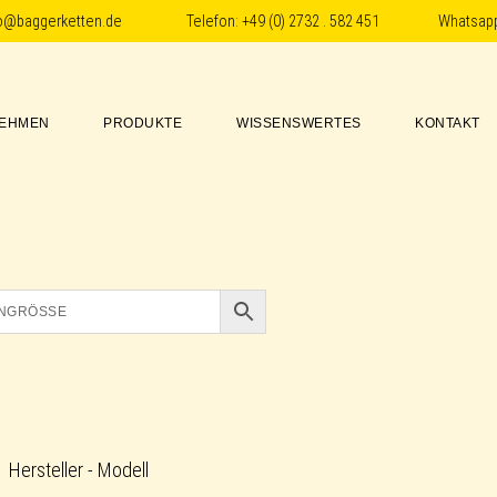
fo@baggerketten.de
Telefon:
+49 (0) 2732 . 582 451
Whatsap
EHMEN
PRODUKTE
WISSENSWERTES
KONTAKT
Hersteller - Modell