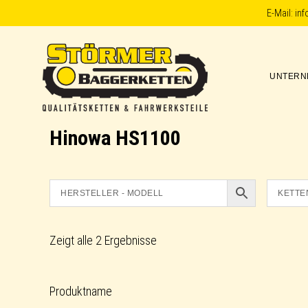
Skip
Skip
Skip
E-Mail:
in
to
to
to
primary
main
footer
UNTERN
navigation
content
Störmer
Hinowa HS1100
Baggerketten
Zeigt alle 2 Ergebnisse
Produktname