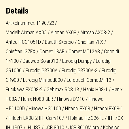
Details
Artikelnummer: T1907237
Modell: Airman AX05 / Airman AX08 / Airman AX08-2 /
Antec HCC1051D / Baratti Skorpio / Chieftan 7FX /
Chieftan IS7FX / Comet 13AB / Comet MT13AB / Cormidi
14100 / Daewoo Solar010 / Eurodig Dumpy / Eurodig
GR1000 / Eurodig GR700A / Eurodig GR700A-3 / Eurodig
GR900 / Eurodig Miniload800 / Eurotrach CometMT13 /
Furukawa FX008-2 / Gehlmax RD8.13 / Hanix H08-1 / Hanix
H08A / Hanix N080-3LR / Hinowa DM10 / Hinowa
HP1100D / Hinowa HS1100 / Hitachi EX08 / Hitachi EX08-1
/ Hitachi EX08-2 IHI Carry107 / Holmac HZC26TL / IHI 7GX
IHI IS07 / IHI IS7 / JCB 8010 / JCB 8010Micro / Kobelco