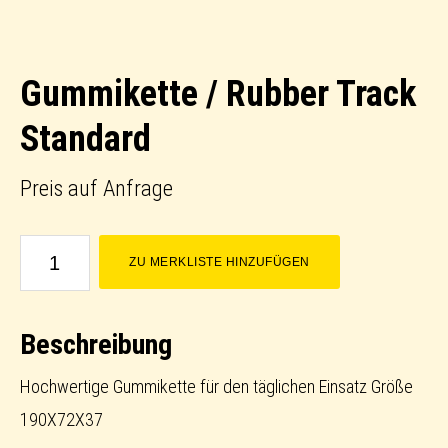
Gummikette / Rubber Track
Standard
Preis auf Anfrage
Gummikette
ZU MERKLISTE HINZUFÜGEN
/
Rubber
Beschreibung
Track
Standard
Hochwertige Gummikette für den täglichen Einsatz Größe
Menge
190X72X37