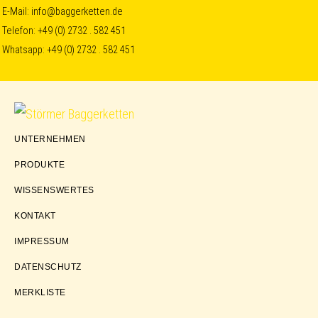
Skip
Skip
Skip
E-Mail:
info@baggerketten.de
Telefon:
+49 (0) 2732 . 582 451
to
to
to
Whatsapp:
+49 (0) 2732 . 582 451
primary
main
footer
navigation
content
Störmer
UNTERNEHMEN
Baggerketten
PRODUKTE
WISSENSWERTES
KONTAKT
IMPRESSUM
DATENSCHUTZ
MERKLISTE