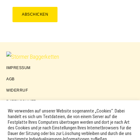
ABSCHICKEN
Störmer
IMPRESSUM
Baggerketten
AGB
WIDERRUF
DATENSCHUTZ
Wir verwenden auf unserer Website sogenannte „Cookies“. Dabei
handelt es sich um Textdateien, die von einem Server auf die
Festplatte Ihres Computers übertragen werden und dort je nach Art
COPYRIGHT © 2026 ·
WORDPRESS
·
LOG IN
des Cookies und je nach Einstellungen Ihres Internetbrowsers für die
MARKEN, ERSATZTEILNUMMERN, PRODUKTNAMEN SOWIE
Dauer der Sitzung oder bis zur Löschung verbleiben und durch die uns
PRODUKTABBILDUNGEN UND LOGOS WERDEN NUR ZUR
bestimmte Individualisierungs-Informationen zufließen.