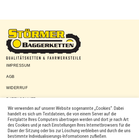
Störmer
IMPRESSUM
Baggerketten
AGB
WIDERRUF
DATENSCHUTZ
Wir verwenden auf unserer Website sogenannte „Cookies“. Dabei
handelt es sich um Textdateien, die von einem Server auf die
Festplatte Ihres Computers übertragen werden und dort je nach Art
COPYRIGHT © 2026 ·
WORDPRESS
·
LOG IN
des Cookies und je nach Einstellungen Ihres Internetbrowsers für die
MARKEN, ERSATZTEILNUMMERN, PRODUKTNAMEN SOWIE
Dauer der Sitzung oder bis zur Löschung verbleiben und durch die uns
PRODUKTABBILDUNGEN UND LOGOS WERDEN NUR ZUR
bestimmte Individualisierungs-Informationen zufließen.