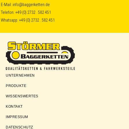
Skip
Skip
Skip
E-Mail:
info@baggerketten.de
Telefon:
+49 (0) 2732 . 582 451
to
to
to
Whatsapp:
+49 (0) 2732 . 582 451
primary
main
footer
navigation
content
Störmer
UNTERNEHMEN
Baggerketten
PRODUKTE
WISSENSWERTES
KONTAKT
IMPRESSUM
DATENSCHUTZ