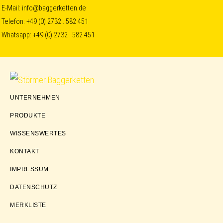
Skip
Skip
Skip
E-Mail:
info@baggerketten.de
Telefon:
+49 (0) 2732 . 582 451
to
to
to
Whatsapp:
+49 (0) 2732 . 582 451
primary
main
footer
navigation
content
Störmer
UNTERNEHMEN
Baggerketten
PRODUKTE
WISSENSWERTES
KONTAKT
IMPRESSUM
DATENSCHUTZ
MERKLISTE