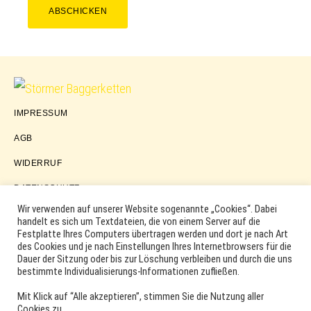
ABSCHICKEN
Störmer
IMPRESSUM
Baggerketten
AGB
WIDERRUF
DATENSCHUTZ
Wir verwenden auf unserer Website sogenannte „Cookies“. Dabei
handelt es sich um Textdateien, die von einem Server auf die
Festplatte Ihres Computers übertragen werden und dort je nach Art
COPYRIGHT © 2026 ·
WORDPRESS
·
LOG IN
des Cookies und je nach Einstellungen Ihres Internetbrowsers für die
MARKEN, ERSATZTEILNUMMERN, PRODUKTNAMEN SOWIE
Dauer der Sitzung oder bis zur Löschung verbleiben und durch die uns
PRODUKTABBILDUNGEN UND LOGOS WERDEN NUR ZUR
bestimmte Individualisierungs-Informationen zufließen.
IDENTIFIKATION DER PRODUKTE VERWENDET UND KÖNNEN
EINGETRAGENE MARKEN DER ENTSPRECHENDEN
Mit Klick auf “Alle akzeptieren”, stimmen Sie die Nutzung aller
HERSTELLER SEIN. VERWENDETE MARKEN- UND
Cookies zu.