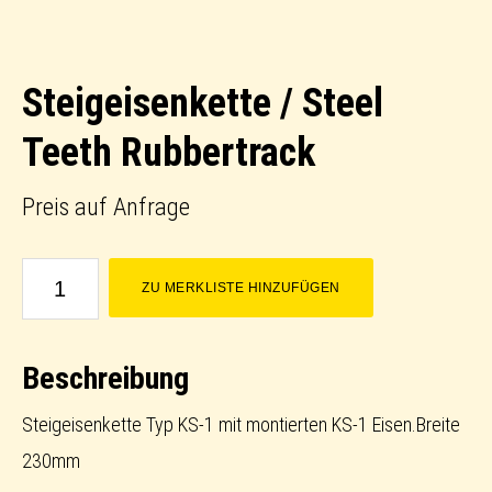
Steigeisenkette / Steel
Teeth Rubbertrack
Preis auf Anfrage
Steigeisenkette
ZU MERKLISTE HINZUFÜGEN
/
Steel
Beschreibung
Teeth
Rubbertrack
Steigeisenkette Typ KS-1 mit montierten KS-1 Eisen.Breite
Menge
230mm