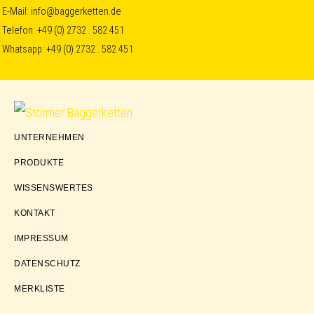
Skip
Skip
Skip
E-Mail:
info@baggerketten.de
Telefon:
+49 (0) 2732 . 582 451
to
to
to
Whatsapp:
+49 (0) 2732 . 582 451
primary
main
footer
navigation
content
Störmer
UNTERNEHMEN
Baggerketten
PRODUKTE
WISSENSWERTES
KONTAKT
IMPRESSUM
DATENSCHUTZ
MERKLISTE