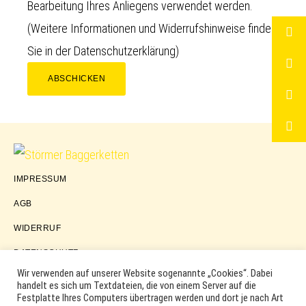
Bearbeitung Ihres Anliegens verwendet werden.
(Weitere Informationen und Widerrufshinweise finden
Sie in der
Datenschutzerklärung
)
ABSCHICKEN
Störmer
IMPRESSUM
Baggerketten
AGB
WIDERRUF
DATENSCHUTZ
Wir verwenden auf unserer Website sogenannte „Cookies“. Dabei
handelt es sich um Textdateien, die von einem Server auf die
Festplatte Ihres Computers übertragen werden und dort je nach Art
COPYRIGHT © 2026 ·
WORDPRESS
·
LOG IN