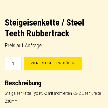
Steigeisenkette / Steel
Teeth Rubbertrack
Preis auf Anfrage
Steigeisenkette
ZU MERKLISTE HINZUFÜGEN
/
Steel
Beschreibung
Teeth
Rubbertrack
Steigeisenkette Typ KS-2 mit montierten KS-2 Eisen.Breite
Menge
230mm