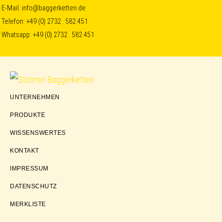
Skip
Skip
Skip
E-Mail:
info@baggerketten.de
Telefon:
+49 (0) 2732 . 582 451
to
to
to
Whatsapp:
+49 (0) 2732 . 582 451
primary
main
footer
navigation
content
Störmer
UNTERNEHMEN
Baggerketten
PRODUKTE
WISSENSWERTES
KONTAKT
IMPRESSUM
DATENSCHUTZ
MERKLISTE