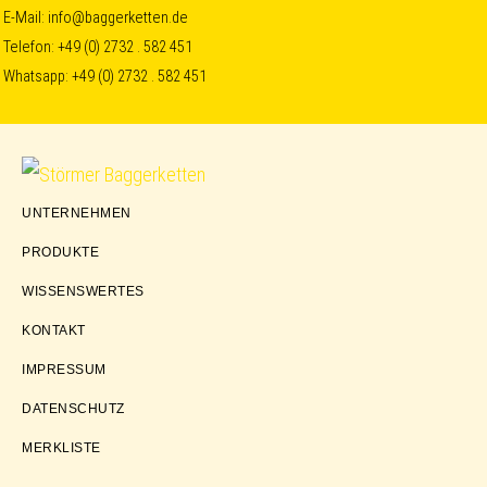
Skip
Skip
Skip
E-Mail:
info@baggerketten.de
Telefon:
+49 (0) 2732 . 582 451
to
to
to
Whatsapp:
+49 (0) 2732 . 582 451
primary
main
footer
navigation
content
Störmer
UNTERNEHMEN
Baggerketten
PRODUKTE
WISSENSWERTES
KONTAKT
IMPRESSUM
DATENSCHUTZ
MERKLISTE