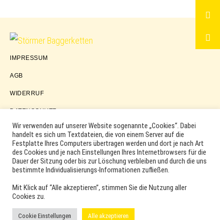
Störmer
IMPRESSUM
Baggerketten
AGB
WIDERRUF
DATENSCHUTZ
Wir verwenden auf unserer Website sogenannte „Cookies“. Dabei
handelt es sich um Textdateien, die von einem Server auf die
Festplatte Ihres Computers übertragen werden und dort je nach Art
COPYRIGHT © 2026 ·
WORDPRESS
·
LOG IN
des Cookies und je nach Einstellungen Ihres Internetbrowsers für die
MARKEN, ERSATZTEILNUMMERN, PRODUKTNAMEN SOWIE
Dauer der Sitzung oder bis zur Löschung verbleiben und durch die uns
PRODUKTABBILDUNGEN UND LOGOS WERDEN NUR ZUR
bestimmte Individualisierungs-Informationen zufließen.
IDENTIFIKATION DER PRODUKTE VERWENDET UND KÖNNEN
EINGETRAGENE MARKEN DER ENTSPRECHENDEN
Mit Klick auf “Alle akzeptieren”, stimmen Sie die Nutzung aller
HERSTELLER SEIN. VERWENDETE MARKEN- UND
Cookies zu.
PRODUKTNAMEN SIND HANDELSMARKEN, WARENZEICHEN
ODER EINGETRAGENE WARENZEICHEN DER
Cookie Einstellungen
Alle akzeptieren
ENTSPRECHENDEN INHABER.