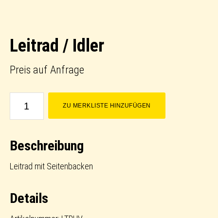
Leitrad / Idler
Preis auf Anfrage
Leitrad
ZU MERKLISTE HINZUFÜGEN
/
Idler
Beschreibung
Menge
Leitrad mit Seitenbacken
Details