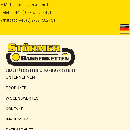
Skip
Skip
Skip
E-Mail:
info@baggerketten.de
Telefon:
+49 (0) 2732 . 582 451
to
to
to
Whatsapp:
+49 (0) 2732 . 582 451
primary
main
footer
navigation
content
Störmer
UNTERNEHMEN
Baggerketten
PRODUKTE
WISSENSWERTES
KONTAKT
IMPRESSUM
DATENSCHUTZ