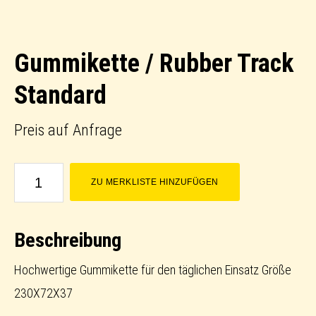
Gummikette / Rubber Track
Standard
Preis auf Anfrage
Gummikette
ZU MERKLISTE HINZUFÜGEN
/
Rubber
Beschreibung
Track
Standard
Hochwertige Gummikette für den täglichen Einsatz Größe
Menge
230X72X37