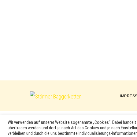
IMPRES
Störmer
Baggerketten
Wir verwenden auf unserer Website sogenannte „Cookies“. Dabei handelt 
übertragen werden und dort je nach Art des Cookies und je nach Einstellu
MARKEN, ERSATZTEILNUMMERN, PRODUKTNAMEN SOWIE PRODU
verbleiben und durch die uns bestimmte Individualisierungs-Informationen
DER ENTSPRECHENDEN HERSTELLER SEIN. VERWENDETE MA