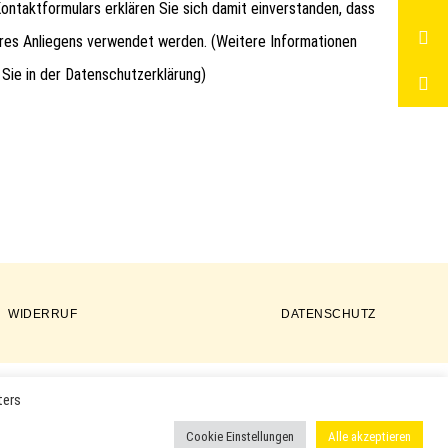
ntaktformulars erklären Sie sich damit einverstanden, dass
hres Anliegens verwendet werden. (Weitere Informationen
 Sie in der
Datenschutzerklärung
)
WIDERRUF
DATENSCHUTZ
ters
ER PRODUKTE VERWENDET UND KÖNNEN EINGETRAGENE MARKEN
Cookie Einstellungen
Alle akzeptieren
 ODER EINGETRAGENE WARENZEICHEN DER ENTSPRECHENDEN