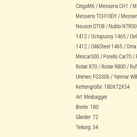
CingoM6 / Messersi CH1 / M
Messersi TCH10DY / Messersi 
Neuson DT08 / Nubbi NTR500
1412 / Octupussy 1465 / Oell
1412 / Oil&Steel 1465 / Oma
Minicar300 / Porello Car70 / 
Rotair R70 / Rotair R800 / R
Unimec FG3306 / Yanmar WB
Kettengröße: 180X72X34
Art: Minibagger
Breite: 180
Glieder: 72
Teilung: 34