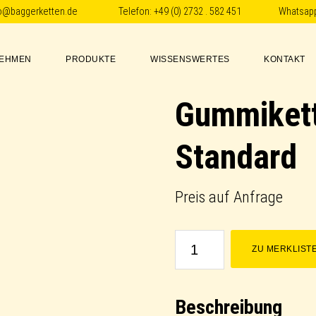
fo@baggerketten.de
Telefon:
+49 (0) 2732 . 582 451
Whatsap
EHMEN
PRODUKTE
WISSENSWERTES
KONTAKT
Gummikett
Standard
Preis auf Anfrage
Gummikette
ZU MERKLIST
/
Rubber
Beschreibung
Track