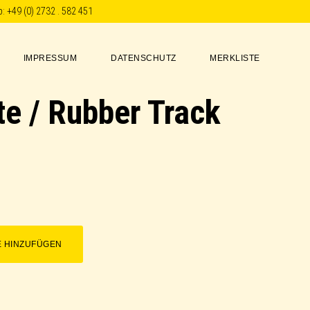
p:
+49 (0) 2732 . 582 451
IMPRESSUM
DATENSCHUTZ
MERKLISTE
e / Rubber Track
E HINZUFÜGEN