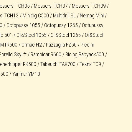
essersi TCH05 / Messersi TCH07 / Messersi TCH09 /
TCH13 / Minidig G500 / Multidrill SL / Nemag Mini /
 / Octopussy 1055 / Octopussy 1265 / Octupussy
e 501 / Oil&Steel 1055 / Oil&Steel 1265 / Oil&Steel
 MTR600 / Ormac H2 / Pazzaglia FZ50 / Piccini
Porello Skylift / Rampicar R600 / Riding Babyack500 /
ufenerkipper RK500 / Takeuchi TAK700 / Tekna TC9 /
500 / Yanmar YM10