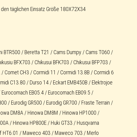
 den täglichen Einsatz Größe 180X72X34
olini BTR500 / Beretta T21 / Cams Dumpy / Cams T060 /
kusiu BFX703 / Chikusui BFK703 / Chikusui BFP703 /
/ Comet CH3 / Cormidi 11 / Cormidi 13.8B / Cormidi 6
ormidi C13.80 / Durso 14 / Eckart EMB450B / Elektrojoe
 / Eurocomach EB05.4 / Eurocomach EB09.5 /
0 / Eurodig GR500 / Eurodig GR700 / Fraste Terrain /
Hinowa DM8A / Hinowa DM8M / Hinowa HP1000 /
00A / Hinowa HP800E / Huki GT33 / Husqvarna
ef HT6.01 / Maweco 403 / Maweco 703 / Merlo