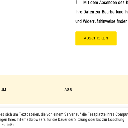
Mit dem Absenden des Ko
Ihre Daten zur Bearbeitung I
und Widerrufshinweise finden
ABSCHICKEN
SUM
AGB
es sich um Textdateien, die von einem Server auf die Festplatte Ihres Compu
COPYRIGHT © 2026 ·
WORDPRESS
·
LOG IN
ngen Ihres Internetbrowsers für die Dauer der Sitzung oder bis zur Löschung
KTABBILDUNGEN UND LOGOS WERDEN NUR ZUR IDENTIFIKATION D
 zufließen.
RKEN- UND PRODUKTNAMEN SIND HANDELSMARKEN, WARENZEICHEN