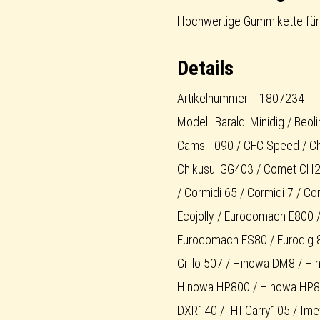
Standard
Hochwertige Gummikette für
Menge
Details
Artikelnummer: T1807234
Modell: Baraldi Minidig / Be
Cams T090 / CFC Speed / Chi
Chikusui GG403 / Comet CH2 
/ Cormidi 65 / Cormidi 7 / C
Ecojolly / Eurocomach E800
Eurocomach ES80 / Eurodig 80
Grillo 507 / Hinowa DM8 / 
Hinowa HP800 / Hinowa HP8
DXR140 / IHI Carry105 / Im