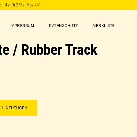
p:
+49 (0) 2732 . 582 451
IMPRESSUM
DATENSCHUTZ
MERKLISTE
e / Rubber Track
E HINZUFÜGEN