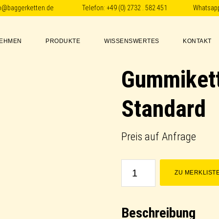
fo@baggerketten.de
Telefon:
+49 (0) 2732 . 582 451
Whatsap
EHMEN
PRODUKTE
WISSENSWERTES
KONTAKT
Gummikett
Standard
Preis auf Anfrage
Gummikette
ZU MERKLIST
/
Rubber
Beschreibung
Track