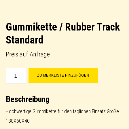
Gummikette / Rubber Track
Standard
Preis auf Anfrage
Gummikette
ZU MERKLISTE HINZUFÜGEN
/
Rubber
Beschreibung
Track
Standard
Hochwertige Gummikette für den täglichen Einsatz Größe
Menge
180X60X40