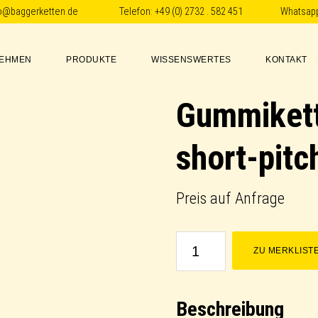
fo@baggerketten.de
Telefon:
+49 (0) 2732 . 582 451
Whatsap
EHMEN
PRODUKTE
WISSENSWERTES
KONTAKT
Gummikett
short-pit
Preis auf Anfrage
Gummikette
ZU MERKLIST
/
Rubber
Beschreibung
Track