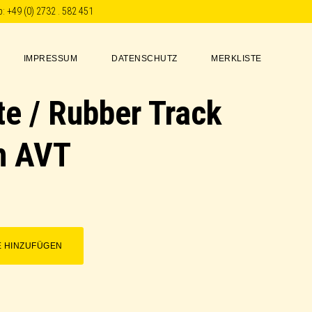
p:
+49 (0) 2732 . 582 451
IMPRESSUM
DATENSCHUTZ
MERKLISTE
e / Rubber Track
ch AVT
E HINZUFÜGEN