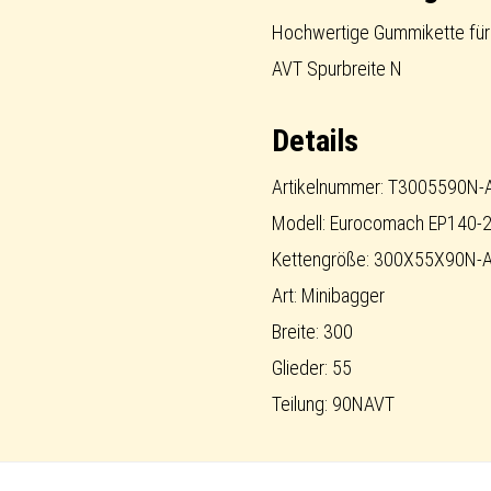
short-
Hochwertige Gummikette für 
pitch
AVT Spurbreite N
AVT
Details
Menge
Artikelnummer: T3005590N-
Modell: Eurocomach EP140-2
Kettengröße: 300X55X90N-
Art: Minibagger
Breite: 300
Glieder: 55
Teilung: 90NAVT