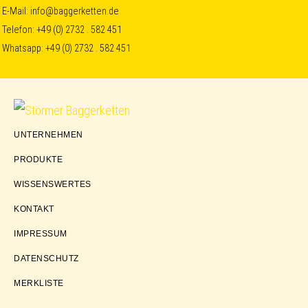
Skip
Skip
Skip
E-Mail:
info@baggerketten.de
Telefon:
+49 (0) 2732 . 582 451
to
to
to
Whatsapp:
+49 (0) 2732 . 582 451
primary
main
footer
navigation
content
Störmer
UNTERNEHMEN
Baggerketten
PRODUKTE
WISSENSWERTES
KONTAKT
IMPRESSUM
DATENSCHUTZ
MERKLISTE