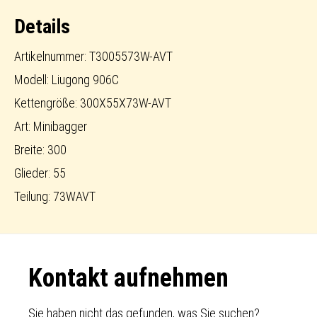
AVT
Details
Menge
Artikelnummer: T3005573W-AVT
Modell: Liugong 906C
Kettengröße: 300X55X73W-AVT
Art: Minibagger
Breite: 300
Glieder: 55
Teilung: 73WAVT
Footer
Kontakt aufnehmen
Sie haben nicht das gefunden, was Sie suchen?