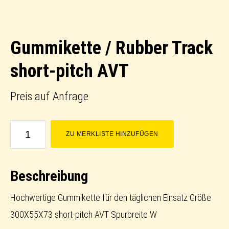
Gummikette / Rubber Track
short-pitch AVT
Preis auf Anfrage
Gummikette
ZU MERKLISTE HINZUFÜGEN
/
Rubber
Beschreibung
Track
short-
Hochwertige Gummikette für den täglichen Einsatz Größe
pitch
300X55X73 short-pitch AVT Spurbreite W