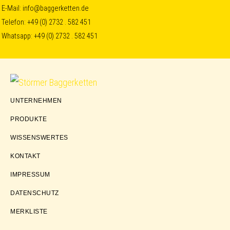
Skip
Skip
Skip
E-Mail:
info@baggerketten.de
Telefon:
+49 (0) 2732 . 582 451
to
to
to
Whatsapp:
+49 (0) 2732 . 582 451
primary
main
footer
navigation
content
Störmer
UNTERNEHMEN
Baggerketten
PRODUKTE
WISSENSWERTES
KONTAKT
IMPRESSUM
DATENSCHUTZ
MERKLISTE