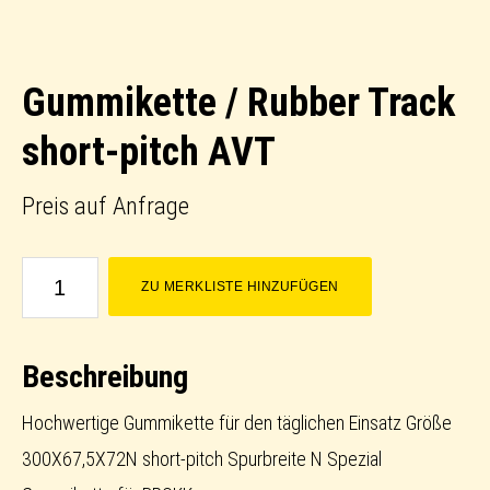
Gummikette / Rubber Track
short-pitch AVT
Preis auf Anfrage
Gummikette
ZU MERKLISTE HINZUFÜGEN
/
Rubber
Beschreibung
Track
short-
Hochwertige Gummikette für den täglichen Einsatz Größe
pitch
300X67,5X72N short-pitch Spurbreite N Spezial