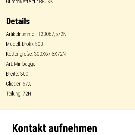
AVT
Gummikette für BROKK
Menge
Details
Artikelnummer: T30067,572N
Modell: Brokk 500
Kettengröße: 300X67,5X72N
Art: Minibagger
Breite: 300
Glieder: 67,5
Teilung: 72N
Footer
Kontakt aufnehmen