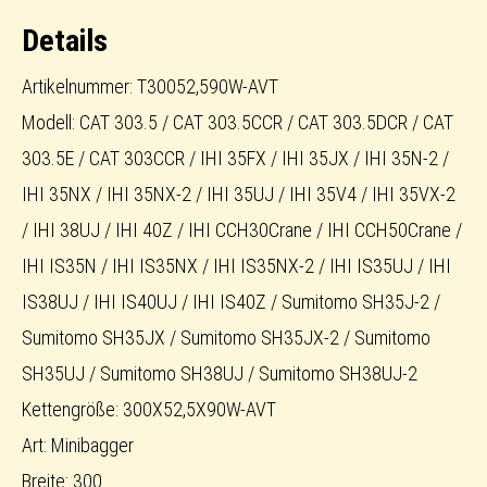
AVT
Details
Menge
Artikelnummer: T30052,590W-AVT
Modell: CAT 303.5 / CAT 303.5CCR / CAT 303.5DCR / CAT
303.5E / CAT 303CCR / IHI 35FX / IHI 35JX / IHI 35N-2 /
IHI 35NX / IHI 35NX-2 / IHI 35UJ / IHI 35V4 / IHI 35VX-2
/ IHI 38UJ / IHI 40Z / IHI CCH30Crane / IHI CCH50Crane /
IHI IS35N / IHI IS35NX / IHI IS35NX-2 / IHI IS35UJ / IHI
IS38UJ / IHI IS40UJ / IHI IS40Z / Sumitomo SH35J-2 /
Sumitomo SH35JX / Sumitomo SH35JX-2 / Sumitomo
SH35UJ / Sumitomo SH38UJ / Sumitomo SH38UJ-2
Kettengröße: 300X52,5X90W-AVT
Art: Minibagger
Breite: 300