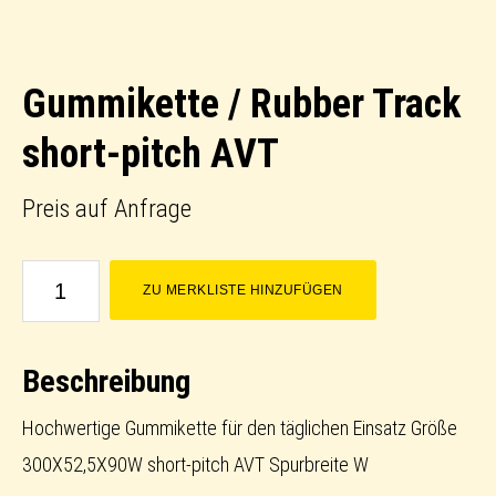
Gummikette / Rubber Track
short-pitch AVT
Preis auf Anfrage
Gummikette
ZU MERKLISTE HINZUFÜGEN
/
Rubber
Beschreibung
Track
short-
Hochwertige Gummikette für den täglichen Einsatz Größe
pitch
300X52,5X90W short-pitch AVT Spurbreite W