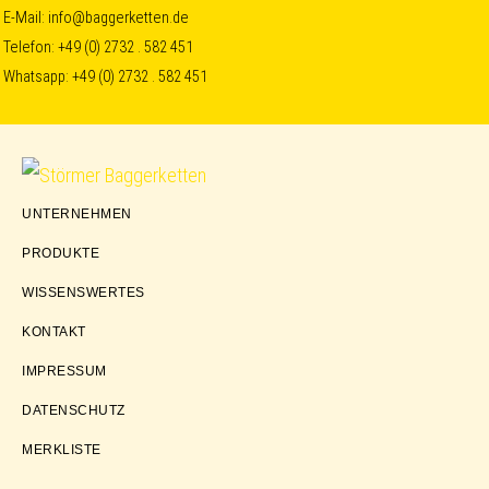
Skip
Skip
Skip
E-Mail:
info@baggerketten.de
Telefon:
+49 (0) 2732 . 582 451
to
to
to
Whatsapp:
+49 (0) 2732 . 582 451
primary
main
footer
navigation
content
Störmer
UNTERNEHMEN
Baggerketten
PRODUKTE
WISSENSWERTES
KONTAKT
IMPRESSUM
DATENSCHUTZ
MERKLISTE