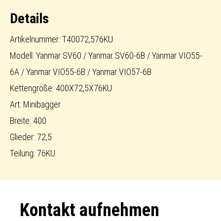
Menge
Details
Artikelnummer: T40072,576KU
Modell: Yanmar SV60 / Yanmar SV60-6B / Yanmar VIO55-
6A / Yanmar VIO55-6B / Yanmar VIO57-6B
Kettengröße: 400X72,5X76KU
Art: Minibagger
Breite: 400
Glieder: 72,5
Teilung: 76KU
Footer
Kontakt aufnehmen