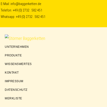
Skip
Skip
Skip
E-Mail:
info@baggerketten.de
Telefon:
+49 (0) 2732 . 582 451
to
to
to
Whatsapp:
+49 (0) 2732 . 582 451
primary
main
footer
navigation
content
Störmer
UNTERNEHMEN
Baggerketten
PRODUKTE
WISSENSWERTES
KONTAKT
IMPRESSUM
DATENSCHUTZ
MERKLISTE