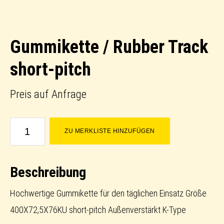
Gummikette / Rubber Track
short-pitch
Preis auf Anfrage
Gummikette
ZU MERKLISTE HINZUFÜGEN
/
Rubber
Beschreibung
Track
short-
Hochwertige Gummikette für den täglichen Einsatz Größe
pitch
400X72,5X76KU short-pitch Außenverstärkt K-Type