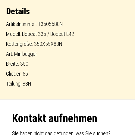
Menge
Details
Artikelnummer: T3505588N
Modell: Bobcat 335 / Bobcat E42
Kettengröße: 350X55X88N
Art: Minibagger
Breite: 350
Glieder: 55
Teilung: 88N
Footer
Kontakt aufnehmen
Sie haben nicht das gefunden, was Sie suchen?