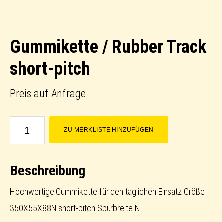
Gummikette / Rubber Track
short-pitch
Preis auf Anfrage
Gummikette
ZU MERKLISTE HINZUFÜGEN
/
Rubber
Beschreibung
Track
short-
Hochwertige Gummikette für den täglichen Einsatz Größe
pitch
350X55X88N short-pitch Spurbreite N