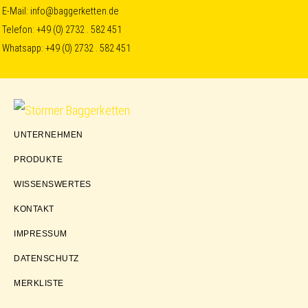
Skip
Skip
Skip
E-Mail:
info@baggerketten.de
Telefon:
+49 (0) 2732 . 582 451
to
to
to
Whatsapp:
+49 (0) 2732 . 582 451
primary
main
footer
navigation
content
Störmer
UNTERNEHMEN
Baggerketten
PRODUKTE
WISSENSWERTES
KONTAKT
IMPRESSUM
DATENSCHUTZ
MERKLISTE