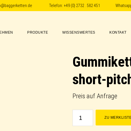
fo@baggerketten.de
Telefon:
+49 (0) 2732 . 582 451
Whatsap
EHMEN
PRODUKTE
WISSENSWERTES
KONTAKT
Gummikett
short-pitc
Preis auf Anfrage
Gummikette
ZU MERKLIST
/