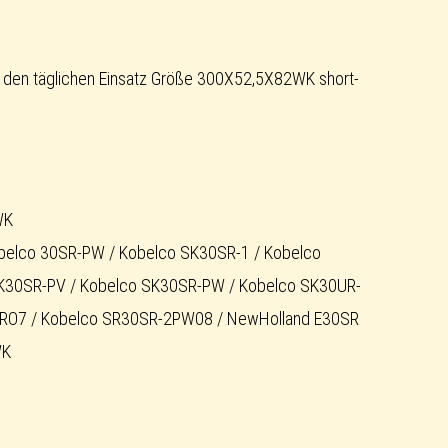
 den täglichen Einsatz Größe 300X52,5X82WK short-
WK
obelco 30SR-PW / Kobelco SK30SR-1 / Kobelco
K30SR-PV / Kobelco SK30SR-PW / Kobelco SK30UR-
RO7 / Kobelco SR30SR-2PW08 / NewHolland E30SR
WK