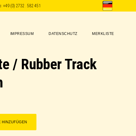
p:
+49 (0) 2732 . 582 451
IMPRESSUM
DATENSCHUTZ
MERKLISTE
e / Rubber Track
h
E HINZUFÜGEN