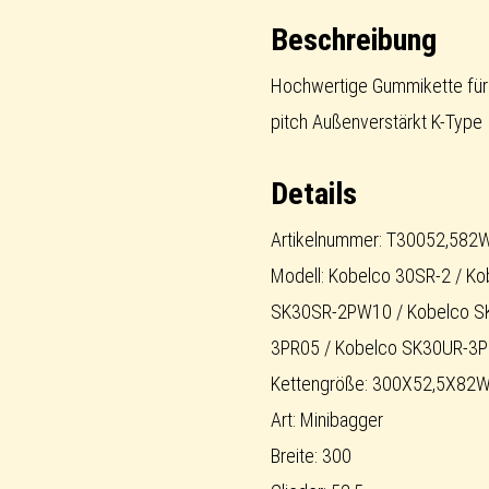
Rubber
Beschreibung
Track
short-
Hochwertige Gummikette für
pitch
pitch Außenverstärkt K-Type
Menge
Details
Artikelnummer: T30052,582
Modell: Kobelco 30SR-2 / K
SK30SR-2PW10 / Kobelco S
3PR05 / Kobelco SK30UR-3P
Kettengröße: 300X52,5X82
Art: Minibagger
Breite: 300