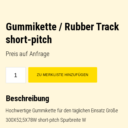
Gummikette / Rubber Track
short-pitch
Preis auf Anfrage
Gummikette
ZU MERKLISTE HINZUFÜGEN
/
Rubber
Beschreibung
Track
short-
Hochwertige Gummikette für den täglichen Einsatz Größe
pitch
300X52,5X78W short-pitch Spurbreite W