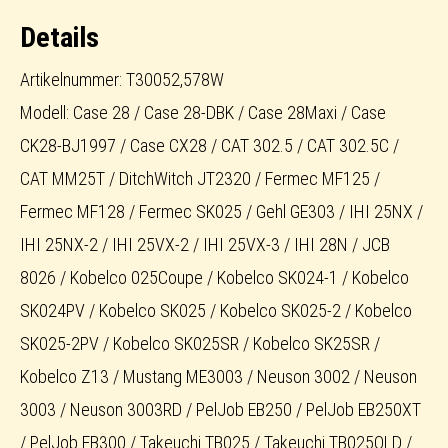
Menge
Details
Artikelnummer: T30052,578W
Modell: Case 28 / Case 28-DBK / Case 28Maxi / Case
CK28-BJ1997 / Case CX28 / CAT 302.5 / CAT 302.5C /
CAT MM25T / DitchWitch JT2320 / Fermec MF125 /
Fermec MF128 / Fermec SK025 / Gehl GE303 / IHI 25NX /
IHI 25NX-2 / IHI 25VX-2 / IHI 25VX-3 / IHI 28N / JCB
8026 / Kobelco 025Coupe / Kobelco SK024-1 / Kobelco
SK024PV / Kobelco SK025 / Kobelco SK025-2 / Kobelco
SK025-2PV / Kobelco SK025SR / Kobelco SK25SR /
Kobelco Z13 / Mustang ME3003 / Neuson 3002 / Neuson
3003 / Neuson 3003RD / PelJob EB250 / PelJob EB250XT
/ PelJob EB300 / Takeuchi TB025 / Takeuchi TB025OLD /