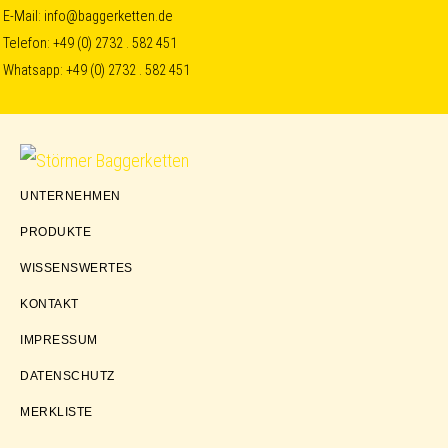
Skip
Skip
Skip
E-Mail:
info@baggerketten.de
Telefon:
+49 (0) 2732 . 582 451
to
to
to
Whatsapp:
+49 (0) 2732 . 582 451
primary
main
footer
navigation
content
Störmer
UNTERNEHMEN
Baggerketten
PRODUKTE
WISSENSWERTES
KONTAKT
IMPRESSUM
DATENSCHUTZ
MERKLISTE