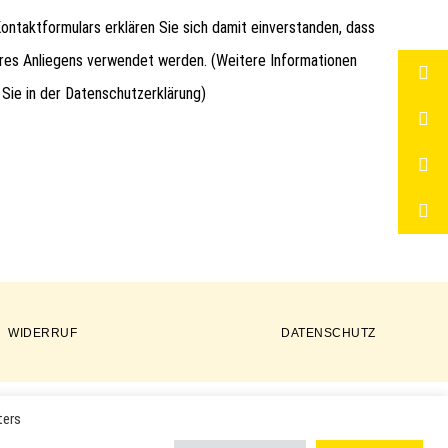
ntaktformulars erklären Sie sich damit einverstanden, dass
hres Anliegens verwendet werden. (Weitere Informationen
 Sie in der
Datenschutzerklärung
)
WIDERRUF
DATENSCHUTZ
ters
ER PRODUKTE VERWENDET UND KÖNNEN EINGETRAGENE MARKEN