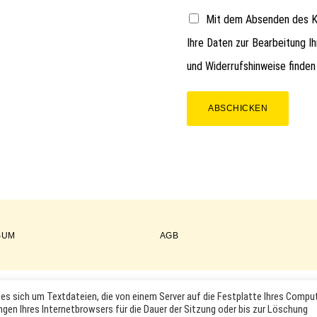
Mit dem Absenden des Ko
Ihre Daten zur Bearbeitung I
und Widerrufshinweise finden
ABSCHICKEN
SUM
AGB
es sich um Textdateien, die von einem Server auf die Festplatte Ihres Compu
COPYRIGHT © 2026 ·
WORDPRESS
·
LOG IN
ngen Ihres Internetbrowsers für die Dauer der Sitzung oder bis zur Löschung
KTABBILDUNGEN UND LOGOS WERDEN NUR ZUR IDENTIFIKATION D