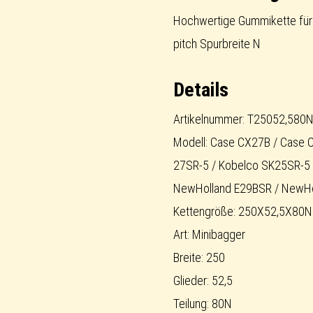
short-
Hochwertige Gummikette für 
pitch
pitch Spurbreite N
Menge
Details
Artikelnummer: T25052,580
Modell: Case CX27B / Case 
27SR-5 / Kobelco SK25SR-5 
NewHolland E29BSR / NewHo
Kettengröße: 250X52,5X80N
Art: Minibagger
Breite: 250
Glieder: 52,5
Teilung: 80N