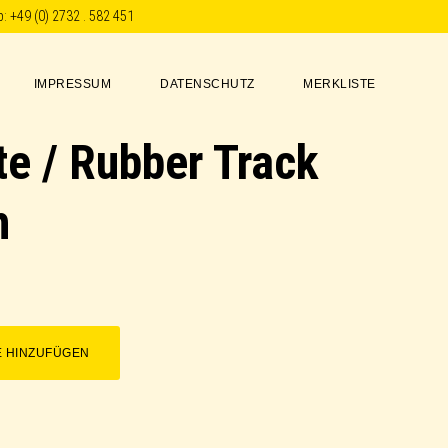
p:
+49 (0) 2732 . 582 451
IMPRESSUM
DATENSCHUTZ
MERKLISTE
e / Rubber Track
h
E HINZUFÜGEN