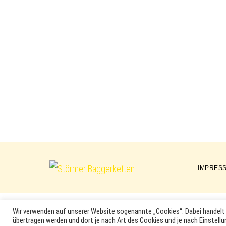
IMPRES
Störmer
Baggerketten
Wir verwenden auf unserer Website sogenannte „Cookies“. Dabei handelt 
übertragen werden und dort je nach Art des Cookies und je nach Einstellu
MARKEN, ERSATZTEILNUMMERN, PRODUKTNAMEN SOWIE PRODU