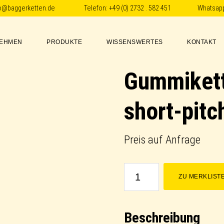
fo@baggerketten.de
Telefon:
+49 (0) 2732 . 582 451
Whatsap
EHMEN
PRODUKTE
WISSENSWERTES
KONTAKT
Gummikett
short-pitc
Preis auf Anfrage
Gummikette
ZU MERKLIST
/
Rubber
Beschreibung
Track