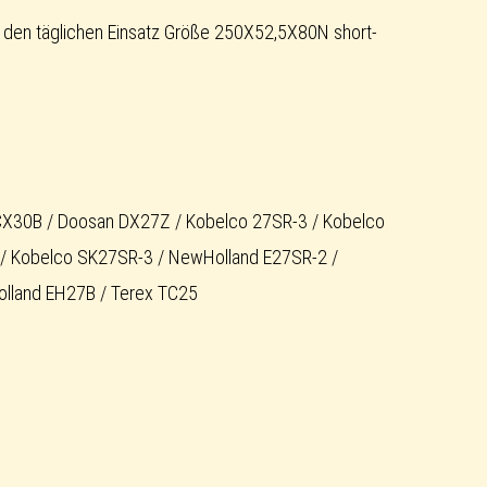
den täglichen Einsatz Größe 250X52,5X80N short-
N
CX30B / Doosan DX27Z / Kobelco 27SR-3 / Kobelco
/ Kobelco SK27SR-3 / NewHolland E27SR-2 /
lland EH27B / Terex TC25