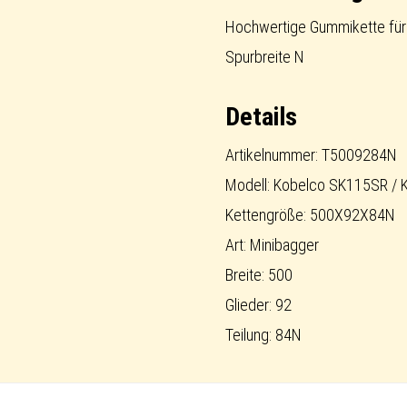
short-
Hochwertige Gummikette für 
pitch
Spurbreite N
Menge
Details
Artikelnummer: T5009284N
Modell: Kobelco SK115SR /
Kettengröße: 500X92X84N
Art: Minibagger
Breite: 500
Glieder: 92
Teilung: 84N