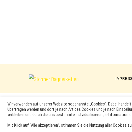
IMPRES
Störmer
Baggerketten
Wir verwenden auf unserer Website sogenannte „Cookies“. Dabei handelt 
übertragen werden und dort je nach Art des Cookies und je nach Einstellu
MARKEN, ERSATZTEILNUMMERN, PRODUKTNAMEN SOWIE PRODU
verbleiben und durch die uns bestimmte Individualisierungs-Informationen
DER ENTSPRECHENDEN HERSTELLER SEIN. VERWENDETE MA
Mit Klick auf “Alle akzeptieren”, stimmen Sie die Nutzung aller Cookies zu