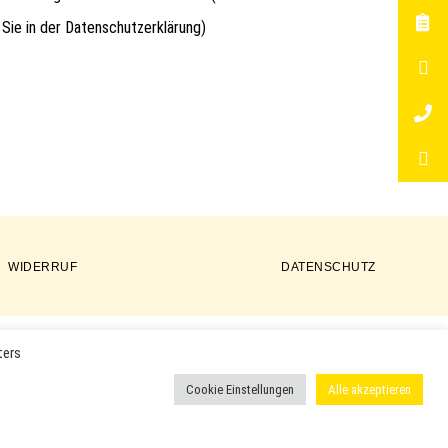
 Sie in der
Datenschutzerklärung
)
WIDERRUF
DATENSCHUTZ
ters
ER PRODUKTE VERWENDET UND KÖNNEN EINGETRAGENE MARKEN
Cookie Einstellungen
Alle akzeptieren
 ODER EINGETRAGENE WARENZEICHEN DER ENTSPRECHENDEN