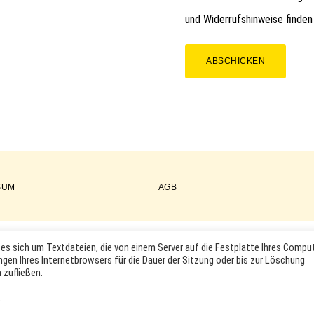
und Widerrufshinweise finden
ABSCHICKEN
SUM
AGB
es sich um Textdateien, die von einem Server auf die Festplatte Ihres Compu
COPYRIGHT © 2026 ·
WORDPRESS
·
LOG IN
ngen Ihres Internetbrowsers für die Dauer der Sitzung oder bis zur Löschung
KTABBILDUNGEN UND LOGOS WERDEN NUR ZUR IDENTIFIKATION D
 zufließen.
RKEN- UND PRODUKTNAMEN SIND HANDELSMARKEN, WARENZEICHEN
INHABER.
.