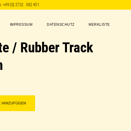
p:
+49 (0) 2732 . 582 451
IMPRESSUM
DATENSCHUTZ
MERKLISTE
e / Rubber Track
h
E HINZUFÜGEN