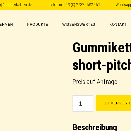
fo@baggerketten.de
Telefon:
+49 (0) 2732 . 582 451
Whatsap
EHMEN
PRODUKTE
WISSENSWERTES
KONTAKT
Gummikett
short-pitc
Preis auf Anfrage
Gummikette
ZU MERKLIST
/
Rubber
Beschreibung
Track