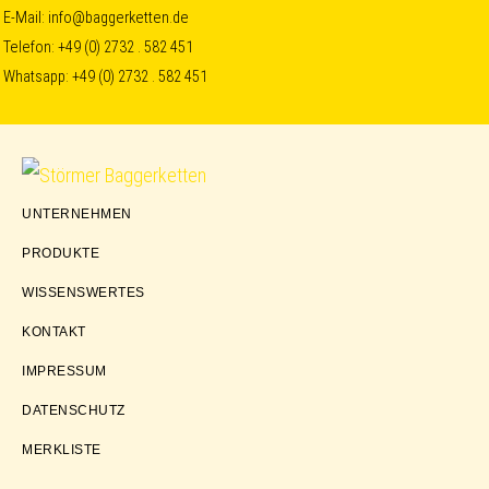
Skip
Skip
Skip
E-Mail:
info@baggerketten.de
Telefon:
+49 (0) 2732 . 582 451
to
to
to
Whatsapp:
+49 (0) 2732 . 582 451
primary
main
footer
navigation
content
Störmer
UNTERNEHMEN
Baggerketten
PRODUKTE
WISSENSWERTES
KONTAKT
IMPRESSUM
DATENSCHUTZ
MERKLISTE