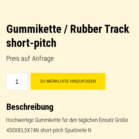
Gummikette / Rubber Track
short-pitch
Preis auf Anfrage
Gummikette
ZU MERKLISTE HINZUFÜGEN
/
Rubber
Beschreibung
Track
short-
Hochwertige Gummikette für den täglichen Einsatz Größe
pitch
450X83,5X74N short-pitch Spurbreite N