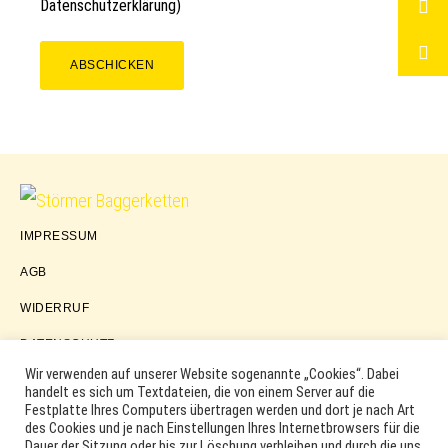
Datenschutzerklärung
)
ABSCHICKEN
Störmer
IMPRESSUM
Baggerketten
AGB
WIDERRUF
DATENSCHUTZ
Wir verwenden auf unserer Website sogenannte „Cookies“. Dabei
handelt es sich um Textdateien, die von einem Server auf die
Festplatte Ihres Computers übertragen werden und dort je nach Art
COPYRIGHT © 2026 ·
WORDPRESS
·
LOG IN
des Cookies und je nach Einstellungen Ihres Internetbrowsers für die
MARKEN, ERSATZTEILNUMMERN, PRODUKTNAMEN SOWIE
Dauer der Sitzung oder bis zur Löschung verbleiben und durch die uns