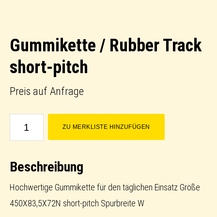
Gummikette / Rubber Track
short-pitch
Preis auf Anfrage
Gummikette
ZU MERKLISTE HINZUFÜGEN
/
Rubber
Beschreibung
Track
short-
Hochwertige Gummikette für den täglichen Einsatz Größe
pitch
450X83,5X72N short-pitch Spurbreite W