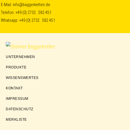
Skip
Skip
Skip
E-Mail:
info@baggerketten.de
Telefon:
+49 (0) 2732 . 582 451
to
to
to
Whatsapp:
+49 (0) 2732 . 582 451
primary
main
footer
navigation
content
Störmer
UNTERNEHMEN
Baggerketten
PRODUKTE
WISSENSWERTES
KONTAKT
IMPRESSUM
DATENSCHUTZ
MERKLISTE