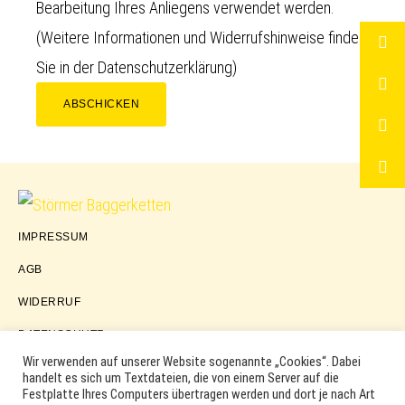
Bearbeitung Ihres Anliegens verwendet werden.
(Weitere Informationen und Widerrufshinweise finden
Sie in der
Datenschutzerklärung
)
ABSCHICKEN
Störmer
IMPRESSUM
Baggerketten
AGB
WIDERRUF
DATENSCHUTZ
Wir verwenden auf unserer Website sogenannte „Cookies“. Dabei
handelt es sich um Textdateien, die von einem Server auf die
Festplatte Ihres Computers übertragen werden und dort je nach Art
COPYRIGHT © 2026 ·
WORDPRESS
·
LOG IN