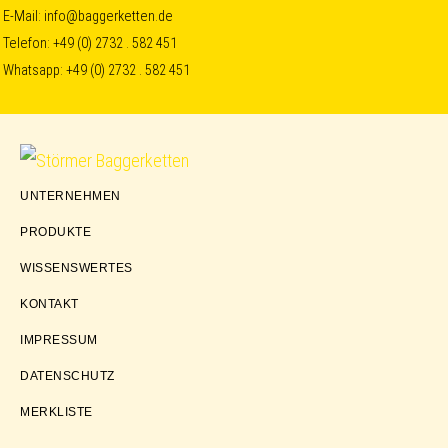
Skip
Skip
Skip
E-Mail:
info@baggerketten.de
Telefon:
+49 (0) 2732 . 582 451
to
to
to
Whatsapp:
+49 (0) 2732 . 582 451
primary
main
footer
navigation
content
Störmer
UNTERNEHMEN
Baggerketten
PRODUKTE
WISSENSWERTES
KONTAKT
IMPRESSUM
DATENSCHUTZ
MERKLISTE