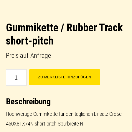
Gummikette / Rubber Track
short-pitch
Preis auf Anfrage
Gummikette
ZU MERKLISTE HINZUFÜGEN
/
Rubber
Beschreibung
Track
short-
Hochwertige Gummikette für den täglichen Einsatz Größe
pitch
450X81X74N short-pitch Spurbreite N