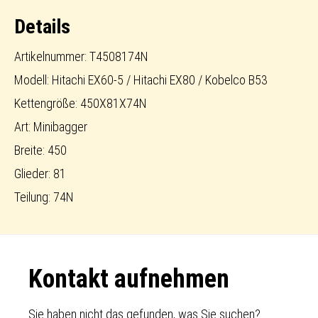
Menge
Details
Artikelnummer: T4508174N
Modell: Hitachi EX60-5 / Hitachi EX80 / Kobelco B53
Kettengröße: 450X81X74N
Art: Minibagger
Breite: 450
Glieder: 81
Teilung: 74N
Footer
Kontakt aufnehmen
Sie haben nicht das gefunden, was Sie suchen?