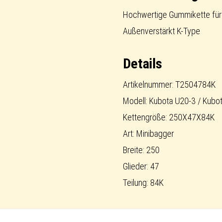
short-
Hochwertige Gummikette für 
pitch
Außenverstärkt K-Type
Menge
Details
Artikelnummer: T2504784K
Modell: Kubota U20-3 / Kubo
Kettengröße: 250X47X84K
Art: Minibagger
Breite: 250
Glieder: 47
Teilung: 84K