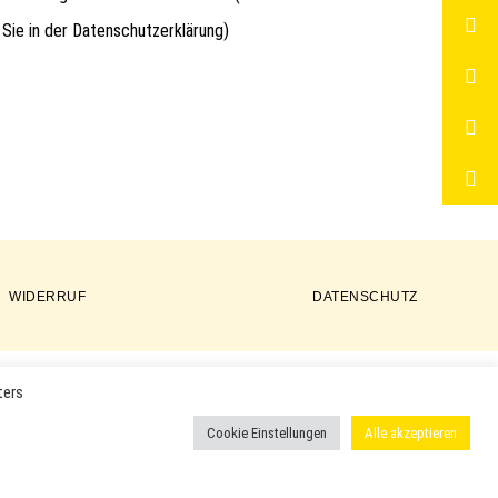
 Sie in der
Datenschutzerklärung
)
WIDERRUF
DATENSCHUTZ
ters
ER PRODUKTE VERWENDET UND KÖNNEN EINGETRAGENE MARKEN
Cookie Einstellungen
Alle akzeptieren
 ODER EINGETRAGENE WARENZEICHEN DER ENTSPRECHENDEN