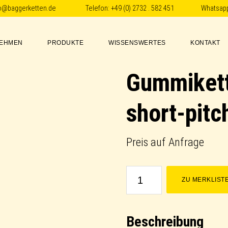
fo@baggerketten.de
Telefon:
+49 (0) 2732 . 582 451
Whatsap
EHMEN
PRODUKTE
WISSENSWERTES
KONTAKT
Gummikett
short-pitc
Preis auf Anfrage
Gummikette
ZU MERKLIST
/
Rubber
Beschreibung
Track