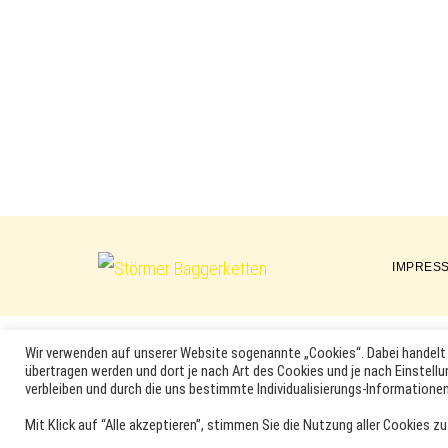
IMPRES
Störmer
Baggerketten
Wir verwenden auf unserer Website sogenannte „Cookies“. Dabei handelt 
übertragen werden und dort je nach Art des Cookies und je nach Einstellu
MARKEN, ERSATZTEILNUMMERN, PRODUKTNAMEN SOWIE PRODU
verbleiben und durch die uns bestimmte Individualisierungs-Informationen
DER ENTSPRECHENDEN HERSTELLER SEIN. VERWENDETE MA
Mit Klick auf “Alle akzeptieren”, stimmen Sie die Nutzung aller Cookies zu