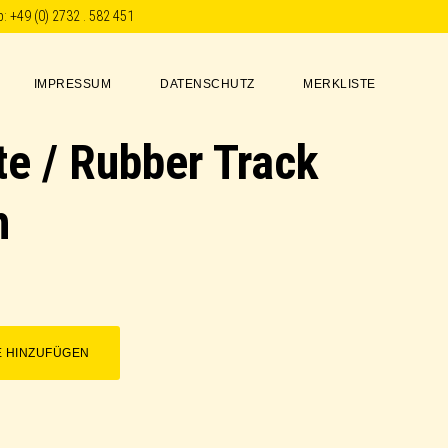
p:
+49 (0) 2732 . 582 451
IMPRESSUM
DATENSCHUTZ
MERKLISTE
e / Rubber Track
h
E HINZUFÜGEN