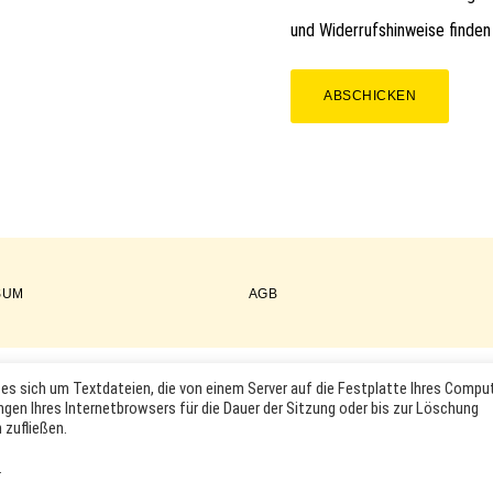
und Widerrufshinweise finden
ABSCHICKEN
SUM
AGB
es sich um Textdateien, die von einem Server auf die Festplatte Ihres Compu
COPYRIGHT © 2026 ·
WORDPRESS
·
LOG IN
ngen Ihres Internetbrowsers für die Dauer der Sitzung oder bis zur Löschung
KTABBILDUNGEN UND LOGOS WERDEN NUR ZUR IDENTIFIKATION D
 zufließen.
RKEN- UND PRODUKTNAMEN SIND HANDELSMARKEN, WARENZEICHEN
INHABER.
.