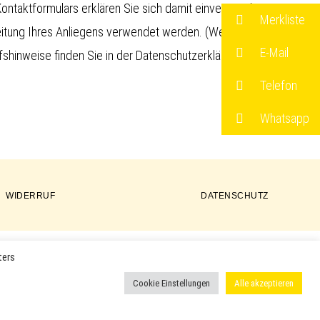
ntaktformulars erklären Sie sich damit einverstanden,
Merkliste
eitung Ihres Anliegens verwendet werden. (Weitere
E-Mail
shinweise finden Sie in der
Datenschutzerklärung
)
Telefon
Whatsapp
WIDERRUF
DATENSCHUTZ
ters
ER PRODUKTE VERWENDET UND KÖNNEN EINGETRAGENE MARKEN
Cookie Einstellungen
Alle akzeptieren
 ODER EINGETRAGENE WARENZEICHEN DER ENTSPRECHENDEN