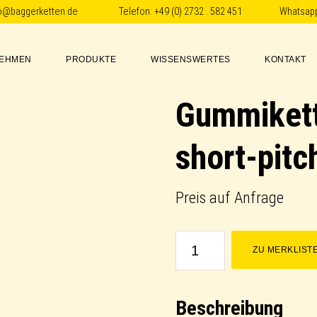
fo@baggerketten.de
Telefon:
+49 (0) 2732 . 582 451
Whatsap
EHMEN
PRODUKTE
WISSENSWERTES
KONTAKT
Gummikett
short-pitc
Preis auf Anfrage
Gummikette
ZU MERKLIST
/
Rubber
Beschreibung
Track