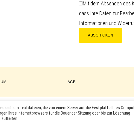
Mit dem Absenden des Ko
dass Ihre Daten zur Bearb
Informationen und Widerruf
ABSCHICKEN
SUM
AGB
es sich um Textdateien, die von einem Server auf die Festplatte Ihres Compu
COPYRIGHT © 2026 ·
WORDPRESS
·
LOG IN
ngen Ihres Internetbrowsers für die Dauer der Sitzung oder bis zur Löschung
KTABBILDUNGEN UND LOGOS WERDEN NUR ZUR IDENTIFIKATION D
 zufließen.
RKEN- UND PRODUKTNAMEN SIND HANDELSMARKEN, WARENZEICHEN
INHABER.
.