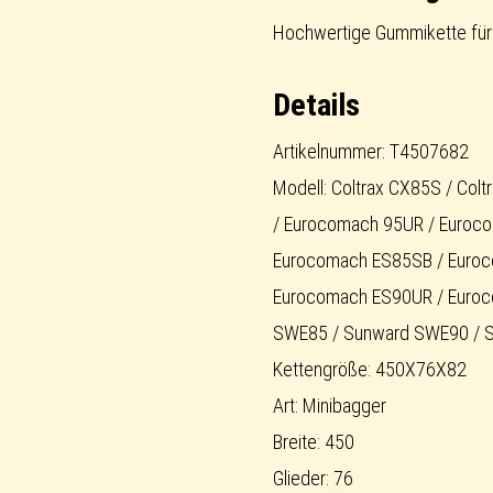
short-
Hochwertige Gummikette für 
pitch
Details
Menge
Artikelnummer: T4507682
Modell: Coltrax CX85S / Co
/ Eurocomach 95UR / Euroc
Eurocomach ES85SB / Euroc
Eurocomach ES90UR / Euroc
SWE85 / Sunward SWE90 / 
Kettengröße: 450X76X82
Art: Minibagger
Breite: 450
Glieder: 76