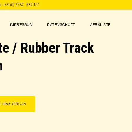
p:
+49 (0) 2732 . 582 451
IMPRESSUM
DATENSCHUTZ
MERKLISTE
e / Rubber Track
h
E HINZUFÜGEN