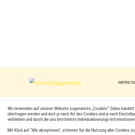
IMPRES
Störmer
Baggerketten
Wir verwenden auf unserer Website sogenannte „Cookies“. Dabei handelt 
übertragen werden und dort je nach Art des Cookies und je nach Einstellu
MARKEN, ERSATZTEILNUMMERN, PRODUKTNAMEN SOWIE PRODU
verbleiben und durch die uns bestimmte Individualisierungs-Informationen
DER ENTSPRECHENDEN HERSTELLER SEIN. VERWENDETE MA
Mit Klick auf “Alle akzeptieren”, stimmen Sie die Nutzung aller Cookies zu