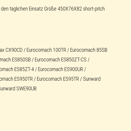
den täglichen Einsatz Größe 450X76X82 short-pitch
ltrax CX90CD / Eurocomach 100TR / Eurocomach 85SB
omach ES850SB / Eurocomach ES850ZT-CS /
omach ES85ZT-4 / Eurocomach ES900UR /
omach ES950TR / Eurocomach ES95TR / Sunward
Sunward SWE90UB