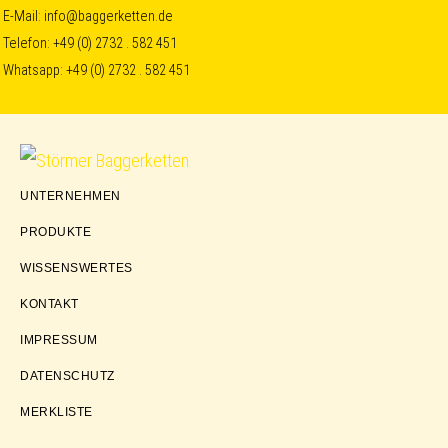
Skip
Skip
Skip
E-Mail:
info@baggerketten.de
Telefon:
+49 (0) 2732 . 582 451
to
to
to
Whatsapp:
+49 (0) 2732 . 582 451
primary
main
footer
navigation
content
Störmer
UNTERNEHMEN
Baggerketten
PRODUKTE
WISSENSWERTES
KONTAKT
IMPRESSUM
DATENSCHUTZ
MERKLISTE