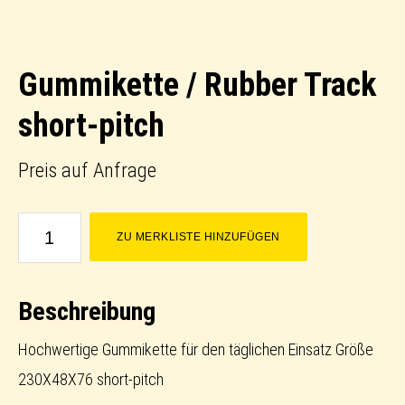
Gummikette / Rubber Track
short-pitch
Preis auf Anfrage
Gummikette
ZU MERKLISTE HINZUFÜGEN
/
Rubber
Beschreibung
Track
short-
Hochwertige Gummikette für den täglichen Einsatz Größe
pitch
230X48X76 short-pitch