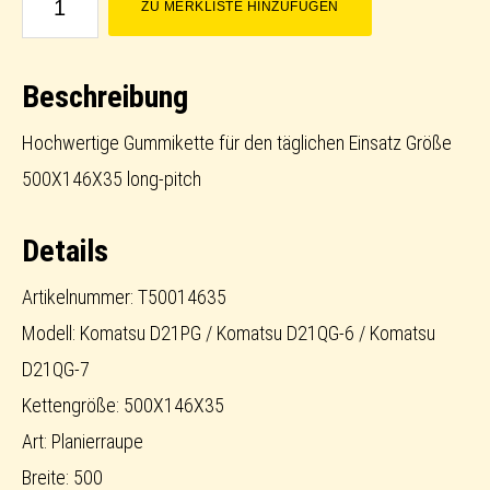
ZU MERKLISTE HINZUFÜGEN
/
Rubber
Beschreibung
Track
long-
Hochwertige Gummikette für den täglichen Einsatz Größe
pitch
500X146X35 long-pitch
Menge
Details
Artikelnummer: T50014635
Modell: Komatsu D21PG / Komatsu D21QG-6 / Komatsu
D21QG-7
Kettengröße: 500X146X35
Art: Planierraupe
Breite: 500