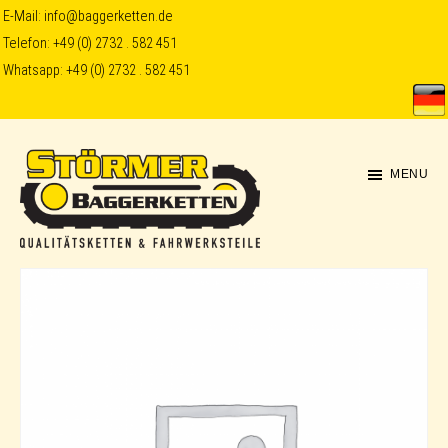
Skip
Skip
E-Mail:
info@baggerketten.de
Telefon:
+49 (0) 2732 . 582 451
to
to
Whatsapp:
+49 (0) 2732 . 582 451
main
footer
content
MENU
Störmer
Baggerketten