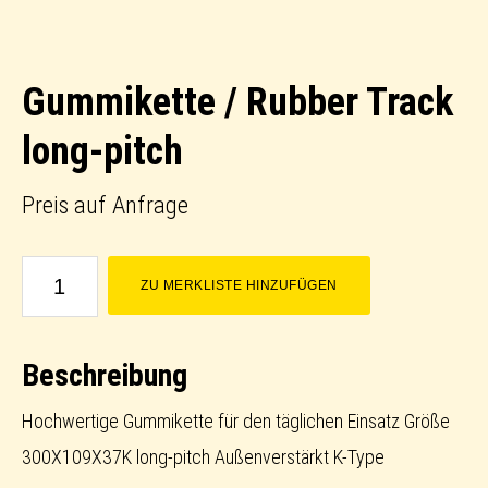
Gummikette / Rubber Track
long-pitch
Preis auf Anfrage
Gummikette
ZU MERKLISTE HINZUFÜGEN
/
Rubber
Beschreibung
Track
long-
Hochwertige Gummikette für den täglichen Einsatz Größe
pitch
300X109X37K long-pitch Außenverstärkt K-Type