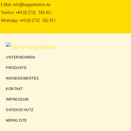
Skip
Skip
Skip
E-Mail:
info@baggerketten.de
Telefon:
+49 (0) 2732 . 582 451
to
to
to
Whatsapp:
+49 (0) 2732 . 582 451
primary
main
footer
navigation
content
Störmer
UNTERNEHMEN
Baggerketten
PRODUKTE
WISSENSWERTES
KONTAKT
IMPRESSUM
DATENSCHUTZ
MERKLISTE