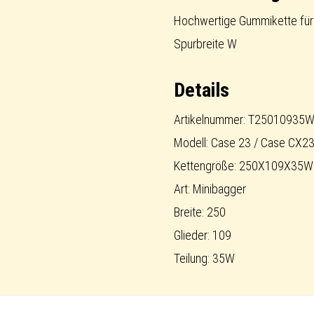
long-
Hochwertige Gummikette für
pitch
Spurbreite W
Menge
Details
Artikelnummer: T25010935
Modell: Case 23 / Case CX2
Kettengröße: 250X109X35W
Art: Minibagger
Breite: 250
Glieder: 109
Teilung: 35W