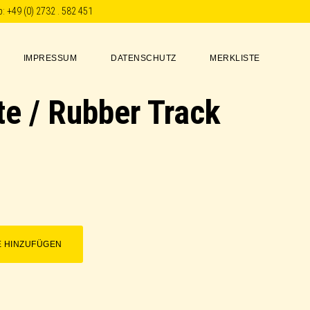
p:
+49 (0) 2732 . 582 451
IMPRESSUM
DATENSCHUTZ
MERKLISTE
e / Rubber Track
E HINZUFÜGEN