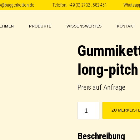
fo@baggerketten.de
Telefon:
+49 (0) 2732 . 582 451
Whatsap
EHMEN
PRODUKTE
WISSENSWERTES
KONTAKT
Gummikett
long-pitch
Preis auf Anfrage
Gummikette
ZU MERKLIST
/
Rubber
Beschreibung
Track