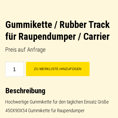
Gummikette / Rubber Track
für Raupendumper / Carrier
Preis auf Anfrage
Gummikette
ZU MERKLISTE HINZUFÜGEN
/
Rubber
Beschreibung
Track
für
Hochwertige Gummikette für den täglichen Einsatz Größe
Raupendumper
450X90X54 Gummikette für Raupendumper