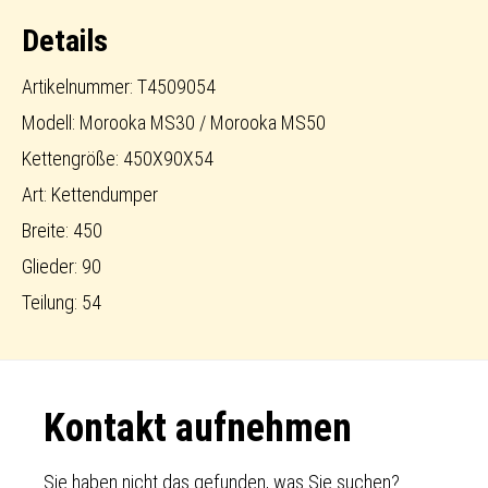
/
Details
Carrier
Menge
Artikelnummer: T4509054
Modell: Morooka MS30 / Morooka MS50
Kettengröße: 450X90X54
Art: Kettendumper
Breite: 450
Glieder: 90
Teilung: 54
Footer
Kontakt aufnehmen
Sie haben nicht das gefunden, was Sie suchen?