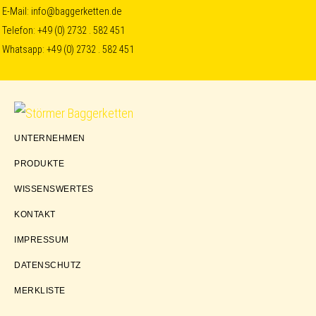
Skip
Skip
Skip
E-Mail:
info@baggerketten.de
Telefon:
+49 (0) 2732 . 582 451
to
to
to
Whatsapp:
+49 (0) 2732 . 582 451
primary
main
footer
navigation
content
Störmer
UNTERNEHMEN
Baggerketten
PRODUKTE
WISSENSWERTES
KONTAKT
IMPRESSUM
DATENSCHUTZ
MERKLISTE