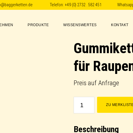
fo@baggerketten.de
Telefon:
+49 (0) 2732 . 582 451
Whatsap
EHMEN
PRODUKTE
WISSENSWERTES
KONTAKT
Gummikett
für Raupen
Preis auf Anfrage
Gummikette
ZU MERKLIST
/
Rubber
Beschreibung
Track