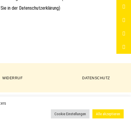
 Sie in der
Datenschutzerklärung
)
WIDERRUF
DATENSCHUTZ
ters
ER PRODUKTE VERWENDET UND KÖNNEN EINGETRAGENE MARKEN
Cookie Einstellungen
Alle akzeptieren
 ODER EINGETRAGENE WARENZEICHEN DER ENTSPRECHENDEN