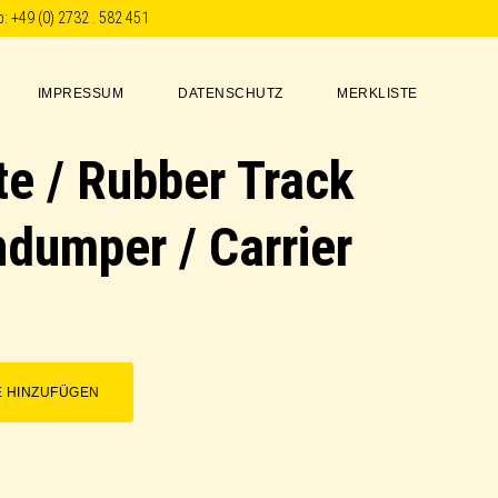
p:
+49 (0) 2732 . 582 451
IMPRESSUM
DATENSCHUTZ
MERKLISTE
e / Rubber Track
dumper / Carrier
E HINZUFÜGEN