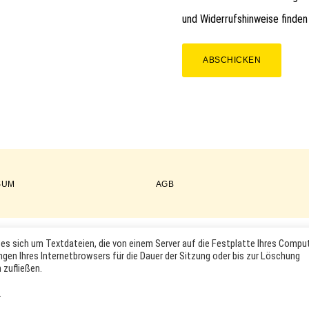
und Widerrufshinweise finden
ABSCHICKEN
SUM
AGB
es sich um Textdateien, die von einem Server auf die Festplatte Ihres Compu
COPYRIGHT © 2026 ·
WORDPRESS
·
LOG IN
ngen Ihres Internetbrowsers für die Dauer der Sitzung oder bis zur Löschung
KTABBILDUNGEN UND LOGOS WERDEN NUR ZUR IDENTIFIKATION D
 zufließen.
RKEN- UND PRODUKTNAMEN SIND HANDELSMARKEN, WARENZEICHEN
INHABER.
.