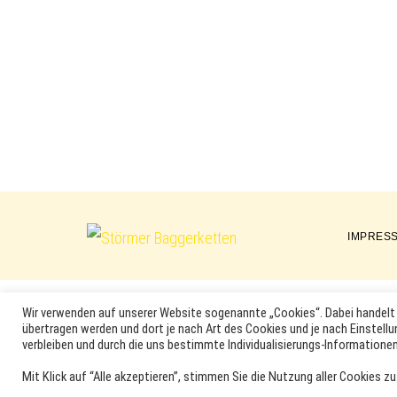
IMPRES
Störmer
Baggerketten
Wir verwenden auf unserer Website sogenannte „Cookies“. Dabei handelt 
übertragen werden und dort je nach Art des Cookies und je nach Einstellu
MARKEN, ERSATZTEILNUMMERN, PRODUKTNAMEN SOWIE PRODU
verbleiben und durch die uns bestimmte Individualisierungs-Informationen
DER ENTSPRECHENDEN HERSTELLER SEIN. VERWENDETE MA
Mit Klick auf “Alle akzeptieren”, stimmen Sie die Nutzung aller Cookies zu