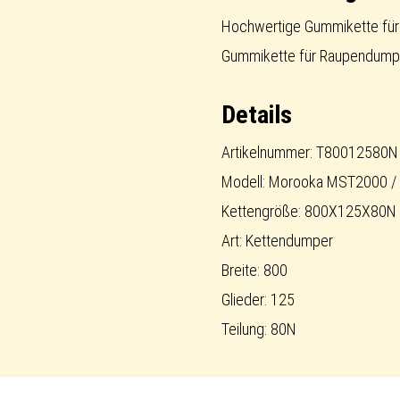
für
Hochwertige Gummikette für
Raupendumper
Gummikette für Raupendump
/
Details
Carrier
Menge
Artikelnummer: T80012580N
Modell: Morooka MST2000 
Kettengröße: 800X125X80N
Art: Kettendumper
Breite: 800
Glieder: 125
Teilung: 80N