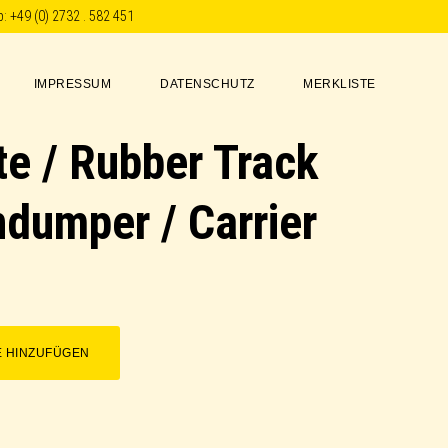
p:
+49 (0) 2732 . 582 451
IMPRESSUM
DATENSCHUTZ
MERKLISTE
e / Rubber Track
dumper / Carrier
E HINZUFÜGEN