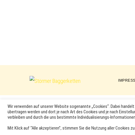
IMPRES
Störmer
Baggerketten
Wir verwenden auf unserer Website sogenannte „Cookies“. Dabei handelt 
übertragen werden und dort je nach Art des Cookies und je nach Einstellu
MARKEN, ERSATZTEILNUMMERN, PRODUKTNAMEN SOWIE PRODU
verbleiben und durch die uns bestimmte Individualisierungs-Informationen
DER ENTSPRECHENDEN HERSTELLER SEIN. VERWENDETE MA
Mit Klick auf “Alle akzeptieren”, stimmen Sie die Nutzung aller Cookies zu