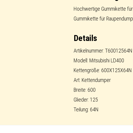
für
Hochwertige Gummikette für
Raupendumper
Gummikette für Raupendump
/
Details
Carrier
Menge
Artikelnummer: T60012564N
Modell: Mitsubishi LD400
Kettengröße: 600X125X64N
Art: Kettendumper
Breite: 600
Glieder: 125
Teilung: 64N