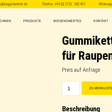
fo@baggerketten.de
Telefon:
+49 (0) 2732 . 582 451
Whatsap
EHMEN
PRODUKTE
WISSENSWERTES
KONTAKT
Gummikett
für Raupen
Preis auf Anfrage
Gummikette
ZU MERKLIST
/
Rubber
Beschreibung
Track