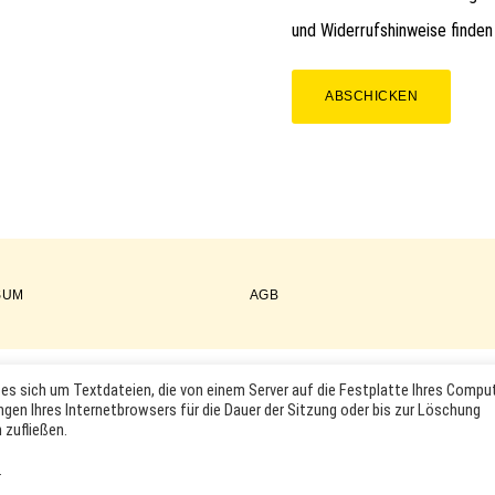
und Widerrufshinweise finden
ABSCHICKEN
SUM
AGB
es sich um Textdateien, die von einem Server auf die Festplatte Ihres Compu
COPYRIGHT © 2026 ·
WORDPRESS
·
LOG IN
ngen Ihres Internetbrowsers für die Dauer der Sitzung oder bis zur Löschung
KTABBILDUNGEN UND LOGOS WERDEN NUR ZUR IDENTIFIKATION D
 zufließen.
RKEN- UND PRODUKTNAMEN SIND HANDELSMARKEN, WARENZEICHEN
INHABER.
.