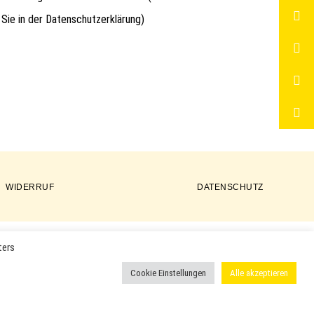
 Sie in der
Datenschutzerklärung
)
WIDERRUF
DATENSCHUTZ
ters
ER PRODUKTE VERWENDET UND KÖNNEN EINGETRAGENE MARKEN
Cookie Einstellungen
Alle akzeptieren
 ODER EINGETRAGENE WARENZEICHEN DER ENTSPRECHENDEN