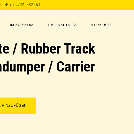
p:
+49 (0) 2732 . 582 451
IMPRESSUM
DATENSCHUTZ
MERKLISTE
e / Rubber Track
dumper / Carrier
E HINZUFÜGEN