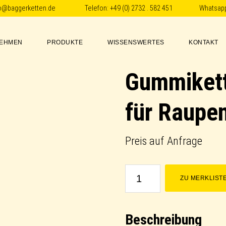
fo@baggerketten.de
Telefon:
+49 (0) 2732 . 582 451
Whatsap
EHMEN
PRODUKTE
WISSENSWERTES
KONTAKT
Gummikett
für Raupen
Preis auf Anfrage
Gummikette
ZU MERKLIST
/
Rubber
Beschreibung
Track