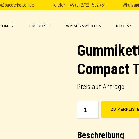
fo@baggerketten.de
Telefon:
+49 (0) 2732 . 582 451
Whatsap
EHMEN
PRODUKTE
WISSENSWERTES
KONTAKT
Gummikett
Compact T
Preis auf Anfrage
Gummikette
ZU MERKLIST
/
Rubber
Beschreibung
Track