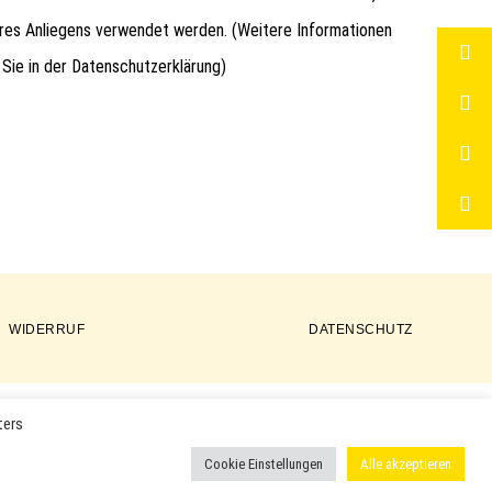
hres Anliegens verwendet werden. (Weitere Informationen
 Sie in der
Datenschutzerklärung
)
WIDERRUF
DATENSCHUTZ
ters
ER PRODUKTE VERWENDET UND KÖNNEN EINGETRAGENE MARKEN
Cookie Einstellungen
Alle akzeptieren
 ODER EINGETRAGENE WARENZEICHEN DER ENTSPRECHENDEN