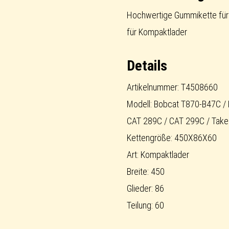
Compact
Hochwertige Gummikette für
Track
für Kompaktlader
Loader
Details
Menge
Artikelnummer: T4508660
Modell: Bobcat T870-B47C /
CAT 289C / CAT 299C / Take
Kettengröße: 450X86X60
Art: Kompaktlader
Breite: 450
Glieder: 86
Teilung: 60