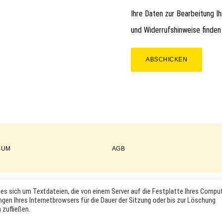
Ihre Daten zur Bearbeitung I
und Widerrufshinweise finden
ABSCHICKEN
SUM
AGB
es sich um Textdateien, die von einem Server auf die Festplatte Ihres Compu
COPYRIGHT © 2026 ·
WORDPRESS
·
LOG IN
ngen Ihres Internetbrowsers für die Dauer der Sitzung oder bis zur Löschung
KTABBILDUNGEN UND LOGOS WERDEN NUR ZUR IDENTIFIKATION D
 zufließen.
RKEN- UND PRODUKTNAMEN SIND HANDELSMARKEN, WARENZEICHEN
INHABER.