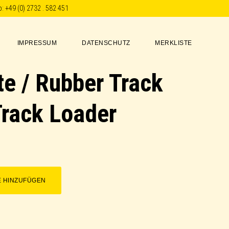
p:
+49 (0) 2732 . 582 451
IMPRESSUM
DATENSCHUTZ
MERKLISTE
e / Rubber Track
rack Loader
E HINZUFÜGEN