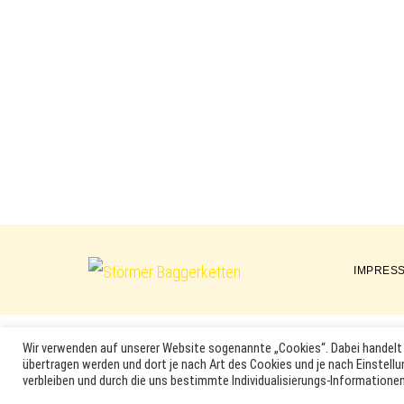
IMPRES
Störmer
Baggerketten
Wir verwenden auf unserer Website sogenannte „Cookies“. Dabei handelt 
übertragen werden und dort je nach Art des Cookies und je nach Einstellu
MARKEN, ERSATZTEILNUMMERN, PRODUKTNAMEN SOWIE PRODU
verbleiben und durch die uns bestimmte Individualisierungs-Informationen
DER ENTSPRECHENDEN HERSTELLER SEIN. VERWENDETE MA