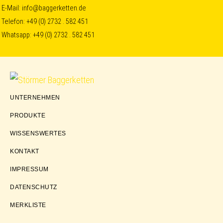
Skip
Skip
Skip
E-Mail:
info@baggerketten.de
Telefon:
+49 (0) 2732 . 582 451
to
to
to
Whatsapp:
+49 (0) 2732 . 582 451
primary
main
footer
navigation
content
Störmer
UNTERNEHMEN
Baggerketten
PRODUKTE
WISSENSWERTES
KONTAKT
IMPRESSUM
DATENSCHUTZ
MERKLISTE