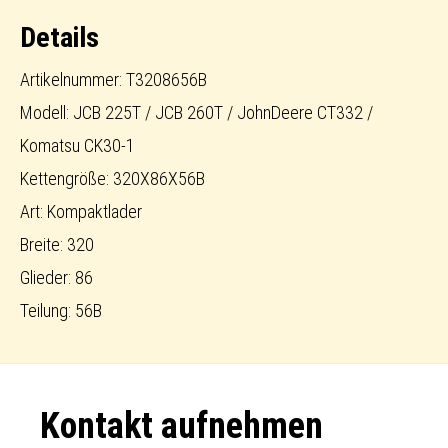
Loader
Details
Menge
Artikelnummer: T3208656B
Modell: JCB 225T / JCB 260T / JohnDeere CT332 /
Komatsu CK30-1
Kettengröße: 320X86X56B
Art: Kompaktlader
Breite: 320
Glieder: 86
Teilung: 56B
Footer
Kontakt aufnehmen