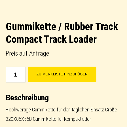
Gummikette / Rubber Track
Compact Track Loader
Preis auf Anfrage
Gummikette
ZU MERKLISTE HINZUFÜGEN
/
Rubber
Beschreibung
Track
Compact
Hochwertige Gummikette für den täglichen Einsatz Größe
Track
320X86X56B Gummikette für Kompaktlader