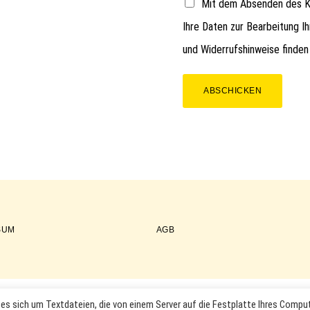
Mit dem Absenden des Ko
Ihre Daten zur Bearbeitung I
und Widerrufshinweise finden
ABSCHICKEN
SUM
AGB
es sich um Textdateien, die von einem Server auf die Festplatte Ihres Compu
COPYRIGHT © 2026 ·
WORDPRESS
·
LOG IN