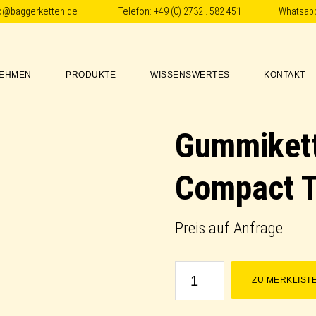
fo@baggerketten.de
Telefon:
+49 (0) 2732 . 582 451
Whatsap
EHMEN
PRODUKTE
WISSENSWERTES
KONTAKT
Gummikett
Compact T
Preis auf Anfrage
Gummikette
ZU MERKLIST
/