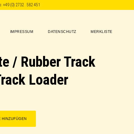
p:
+49 (0) 2732 . 582 451
IMPRESSUM
DATENSCHUTZ
MERKLISTE
e / Rubber Track
rack Loader
E HINZUFÜGEN