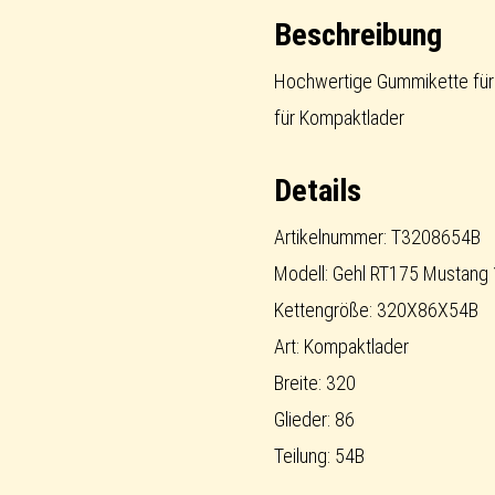
Rubber
Beschreibung
Track
Compact
Hochwertige Gummikette für
Track
für Kompaktlader
Loader
Details
Menge
Artikelnummer: T3208654B
Modell: Gehl RT175 Mustang
Kettengröße: 320X86X54B
Art: Kompaktlader
Breite: 320
Glieder: 86
Teilung: 54B