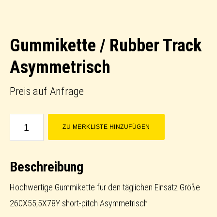
Gummikette / Rubber Track
Asymmetrisch
Preis auf Anfrage
Gummikette
ZU MERKLISTE HINZUFÜGEN
/
Rubber
Beschreibung
Track
Asymmetrisch
Hochwertige Gummikette für den täglichen Einsatz Größe
Menge
260X55,5X78Y short-pitch Asymmetrisch