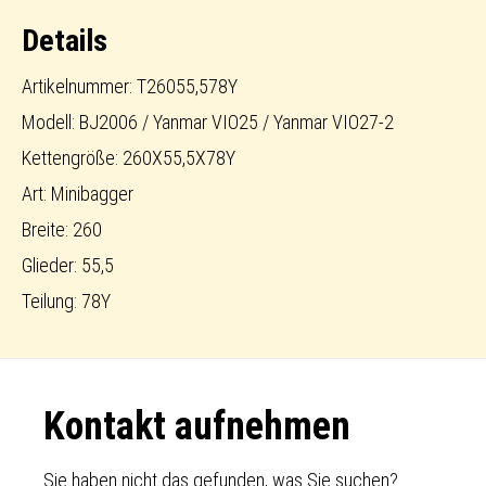
Details
Artikelnummer: T26055,578Y
Modell: BJ2006 / Yanmar VIO25 / Yanmar VIO27-2
Kettengröße: 260X55,5X78Y
Art: Minibagger
Breite: 260
Glieder: 55,5
Teilung: 78Y
Footer
Kontakt aufnehmen
Sie haben nicht das gefunden, was Sie suchen?