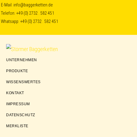
Skip
Skip
Skip
E-Mail:
info@baggerketten.de
Telefon:
+49 (0) 2732 . 582 451
to
to
to
Whatsapp:
+49 (0) 2732 . 582 451
primary
main
footer
navigation
content
Störmer
UNTERNEHMEN
Baggerketten
PRODUKTE
WISSENSWERTES
KONTAKT
IMPRESSUM
DATENSCHUTZ
MERKLISTE