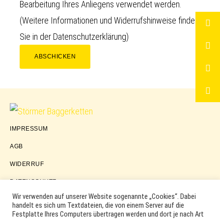
Bearbeitung Ihres Anliegens verwendet werden.
(Weitere Informationen und Widerrufshinweise finden
Sie in der
Datenschutzerklärung
)
ABSCHICKEN
Störmer
IMPRESSUM
Baggerketten
AGB
WIDERRUF
DATENSCHUTZ
Wir verwenden auf unserer Website sogenannte „Cookies“. Dabei
handelt es sich um Textdateien, die von einem Server auf die
Festplatte Ihres Computers übertragen werden und dort je nach Art
COPYRIGHT © 2026 ·
WORDPRESS
·
LOG IN