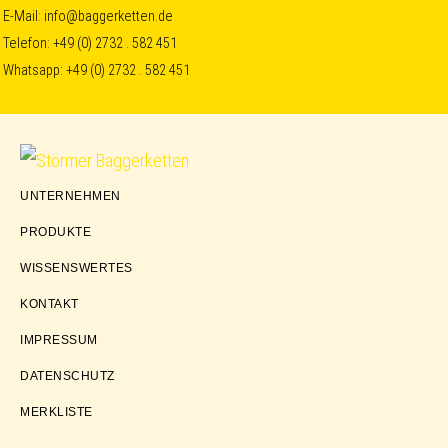
Skip
Skip
Skip
E-Mail:
info@baggerketten.de
Telefon:
+49 (0) 2732 . 582 451
to
to
to
Whatsapp:
+49 (0) 2732 . 582 451
primary
main
footer
navigation
content
Störmer
UNTERNEHMEN
Baggerketten
PRODUKTE
WISSENSWERTES
KONTAKT
IMPRESSUM
DATENSCHUTZ
MERKLISTE