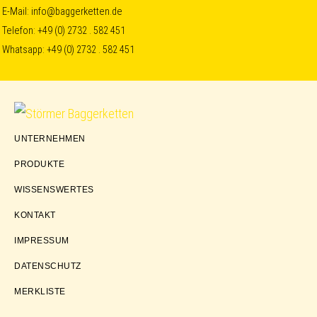
Skip
Skip
Skip
E-Mail:
info@baggerketten.de
Telefon:
+49 (0) 2732 . 582 451
to
to
to
Whatsapp:
+49 (0) 2732 . 582 451
primary
main
footer
navigation
content
Störmer
UNTERNEHMEN
Baggerketten
PRODUKTE
WISSENSWERTES
KONTAKT
IMPRESSUM
DATENSCHUTZ
MERKLISTE