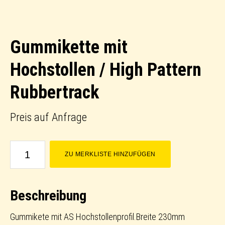
Gummikette mit
Hochstollen / High Pattern
Rubbertrack
Preis auf Anfrage
Gummikette
ZU MERKLISTE HINZUFÜGEN
mit
Hochstollen
Beschreibung
/
High
Gummikete mit AS Hochstollenprofil.Breite 230mm