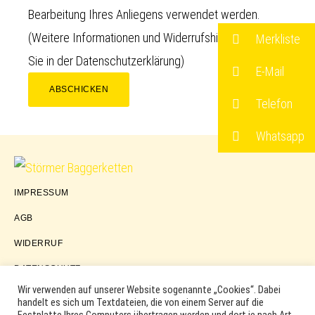
Bearbeitung Ihres Anliegens verwendet werden.
(Weitere Informationen und Widerrufshinweise finden
Merkliste
Sie in der
Datenschutzerklärung
)
E-Mail
ABSCHICKEN
Telefon
Whatsapp
Störmer
IMPRESSUM
Baggerketten
AGB
WIDERRUF
DATENSCHUTZ
Wir verwenden auf unserer Website sogenannte „Cookies“. Dabei
handelt es sich um Textdateien, die von einem Server auf die