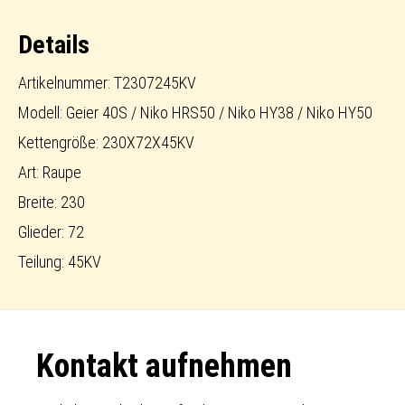
Pattern
Details
Rubbertrack
Menge
Artikelnummer: T2307245KV
Modell: Geier 40S / Niko HRS50 / Niko HY38 / Niko HY50
Kettengröße: 230X72X45KV
Art: Raupe
Breite: 230
Glieder: 72
Teilung: 45KV
Footer
Kontakt aufnehmen