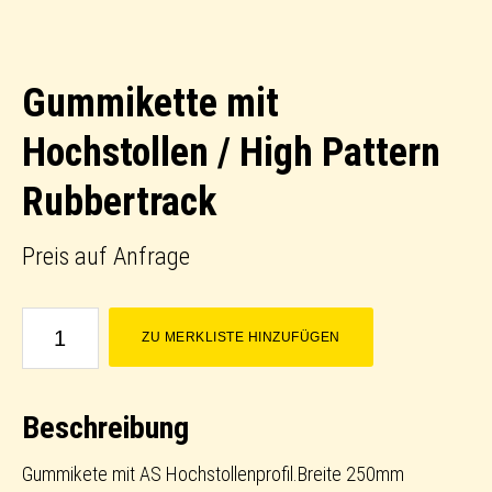
Gummikette mit
Hochstollen / High Pattern
Rubbertrack
Preis auf Anfrage
Gummikette
ZU MERKLISTE HINZUFÜGEN
mit
Hochstollen
Beschreibung
/
High
Gummikete mit AS Hochstollenprofil.Breite 250mm