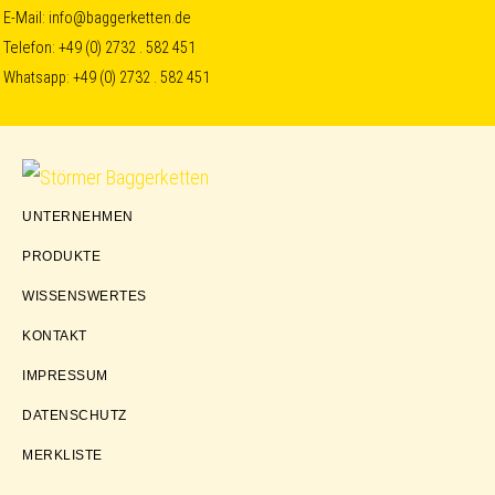
Skip
Skip
Skip
E-Mail:
info@baggerketten.de
Telefon:
+49 (0) 2732 . 582 451
to
to
to
Whatsapp:
+49 (0) 2732 . 582 451
primary
main
footer
navigation
content
Störmer
UNTERNEHMEN
Baggerketten
PRODUKTE
WISSENSWERTES
KONTAKT
IMPRESSUM
DATENSCHUTZ
MERKLISTE