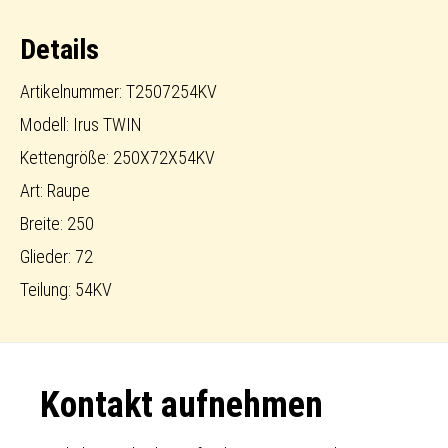
Pattern
Details
Rubbertrack
Menge
Artikelnummer: T2507254KV
Modell: Irus TWIN
Kettengröße: 250X72X54KV
Art: Raupe
Breite: 250
Glieder: 72
Teilung: 54KV
Footer
Kontakt aufnehmen