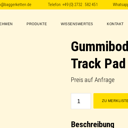
fo@baggerketten.de
Telefon:
+49 (0) 2732 . 582 451
Whatsap
EHMEN
PRODUKTE
WISSENSWERTES
KONTAKT
Gummibode
Track Pad
Preis auf Anfrage
Gummibodenplatte
ZU MERKLIST
/
Rubber
Beschreibung
Track