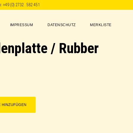
p:
+49 (0) 2732 . 582 451
IMPRESSUM
DATENSCHUTZ
MERKLISTE
nplatte / Rubber
E HINZUFÜGEN